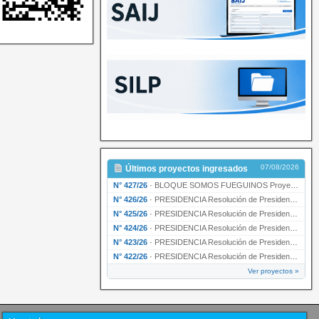
07/08/2026
Últimos proyectos ingresados
N° 427/26
·
BLOQUE SOMOS FUEGUINOS Proyecto de Declaración declarando de interés provincial PRESIDENCI…
N° 426/26
·
PRESIDENCIA Resolución de Presidencia N° 216/26 declarando de interés provincial la labor …
N° 425/26
·
PRESIDENCIA Resolución de Presidencia N° 212/26 declarando de interés provincial el “50° A…
N° 424/26
·
PRESIDENCIA Resolución de Presidencia Nº 210/26 declarando de interés provincial el proyec…
N° 423/26
·
PRESIDENCIA Resolución de Presidencia Nº 209/26 declarando de interés provincial la presen…
N° 422/26
·
PRESIDENCIA Resolución de Presidencia N° 200/26 para su ratificación.
Ver proyectos »