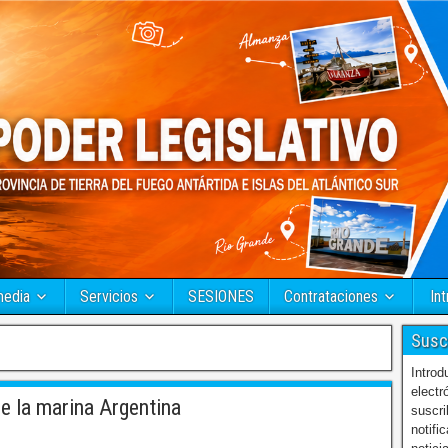
media
Servicios
SESIONES
Contrataciones
Int
Susc
Introd
electr
e la marina Argentina
suscri
notifi