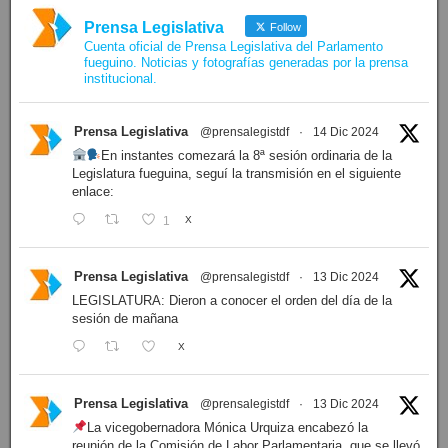
Prensa Legislativa
Follow
Cuenta oficial de Prensa Legislativa del Parlamento
fueguino. Noticias y fotografías generadas por la prensa
institucional.
Prensa Legislativa
@prensalegistdf
·
14 Dic 2024
En instantes comezará la 8ª sesión ordinaria de la
Legislatura fueguina, seguí la transmisión en el siguiente
enlace:
1
X
Prensa Legislativa
@prensalegistdf
·
13 Dic 2024
LEGISLATURA: Dieron a conocer el orden del día de la
sesión de mañana
X
Prensa Legislativa
@prensalegistdf
·
13 Dic 2024
La vicegobernadora Mónica Urquiza encabezó la
reunión de la Comisión de Labor Parlamentaria, que se llevó