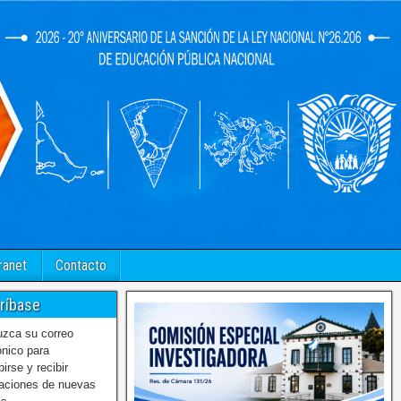
ranet
Contacto
ríbase
uzca su correo
ónico para
birse y recibir
caciones de nuevas