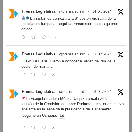
Prensa Legislativa
@prensalegistdf
·
14 Dic 2024
En instantes comezará la 8ª sesión ordinaria de la
Legislatura fueguina, seguí la transmisión en el siguiente
enlace:
1
X
Prensa Legislativa
@prensalegistdf
·
13 Dic 2024
LEGISLATURA: Dieron a conocer el orden del día de la
sesión de mañana
X
Prensa Legislativa
@prensalegistdf
·
13 Dic 2024
La vicegobernadora Mónica Urquiza encabezó la
reunión de la Comisión de Labor Parlamentaria, que se llevó
adelante en la sede de la presidencia del Parlamento
fueguino en Ushuaia.
X