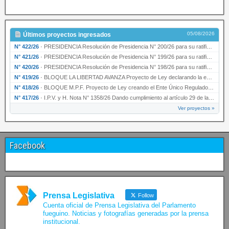
05/08/2026
Últimos proyectos ingresados
N° 422/26
·
PRESIDENCIA Resolución de Presidencia N° 200/26 para su ratificación.
N° 421/26
·
PRESIDENCIA Resolución de Presidencia N° 199/26 para su ratificación.
N° 420/26
·
PRESIDENCIA Resolución de Presidencia N° 198/26 para su ratificación.
N° 419/26
·
BLOQUE LA LIBERTAD AVANZA Proyecto de Ley declarando la esencialidad del servicio educativ…
N° 418/26
·
BLOQUE M.P.F. Proyecto de Ley creando el Ente Único Regulador de servicios públicos de la …
N° 417/26
·
I.P.V. y H. Nota N° 1358/26 Dando cumplimiento al artículo 29 de la Ley provincial N° 1399…
Ver proyectos »
Facebook
Prensa Legislativa
Follow
Cuenta oficial de Prensa Legislativa del Parlamento
fueguino. Noticias y fotografías generadas por la prensa
institucional.