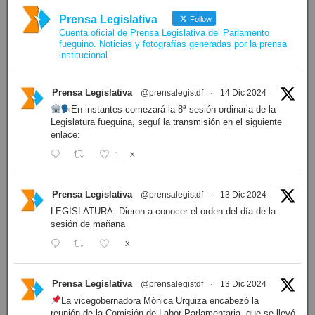
Prensa Legislativa
Follow
Cuenta oficial de Prensa Legislativa del Parlamento
fueguino. Noticias y fotografías generadas por la prensa
institucional.
Prensa Legislativa
@prensalegistdf
·
14 Dic 2024
En instantes comezará la 8ª sesión ordinaria de la
Legislatura fueguina, seguí la transmisión en el siguiente
enlace:
1
X
Prensa Legislativa
@prensalegistdf
·
13 Dic 2024
LEGISLATURA: Dieron a conocer el orden del día de la
sesión de mañana
X
Prensa Legislativa
@prensalegistdf
·
13 Dic 2024
La vicegobernadora Mónica Urquiza encabezó la
reunión de la Comisión de Labor Parlamentaria, que se llevó