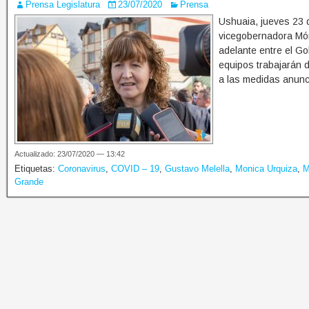
Prensa Legislatura
23/07/2020
Prensa
Ushuaia, jueves 23 d
vicegobernadora Móni
adelante entre el Go
equipos trabajarán 
a las medidas anunc
Actualizado: 23/07/2020 — 13:42
Etiquetas:
Coronavirus
,
COVID – 19
,
Gustavo Melella
,
Monica Urquiza
,
M
Grande