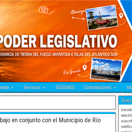
media
Servicios
SESIONES
Contrataciones
Int
Susc
Introd
electr
ajo en conjunto con el Municipio de Río
suscri
notifi