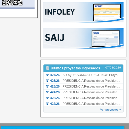
07/08/2026
Últimos proyectos ingresados
N° 427/26
·
BLOQUE SOMOS FUEGUINOS Proyecto de Declaración declarando de interés provincial PRESIDENCI…
N° 426/26
·
PRESIDENCIA Resolución de Presidencia N° 216/26 declarando de interés provincial la labor …
N° 425/26
·
PRESIDENCIA Resolución de Presidencia N° 212/26 declarando de interés provincial el “50° A…
N° 424/26
·
PRESIDENCIA Resolución de Presidencia Nº 210/26 declarando de interés provincial el proyec…
N° 423/26
·
PRESIDENCIA Resolución de Presidencia Nº 209/26 declarando de interés provincial la presen…
N° 422/26
·
PRESIDENCIA Resolución de Presidencia N° 200/26 para su ratificación.
Ver proyectos »