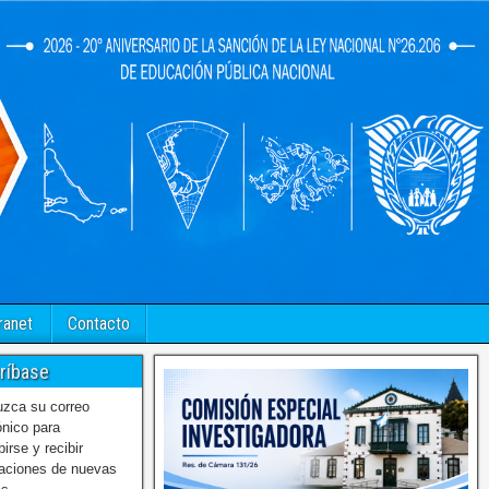
ranet
Contacto
ríbase
uzca su correo
ónico para
birse y recibir
caciones de nuevas