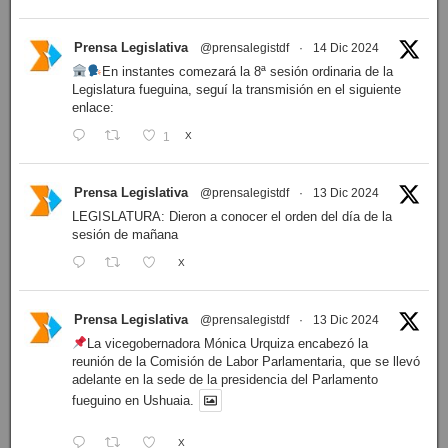
Prensa Legislativa
@prensalegistdf
·
14 Dic 2024
En instantes comezará la 8ª sesión ordinaria de la
Legislatura fueguina, seguí la transmisión en el siguiente
enlace:
1
X
Prensa Legislativa
@prensalegistdf
·
13 Dic 2024
LEGISLATURA: Dieron a conocer el orden del día de la
sesión de mañana
X
Prensa Legislativa
@prensalegistdf
·
13 Dic 2024
La vicegobernadora Mónica Urquiza encabezó la
reunión de la Comisión de Labor Parlamentaria, que se llevó
adelante en la sede de la presidencia del Parlamento
fueguino en Ushuaia.
X