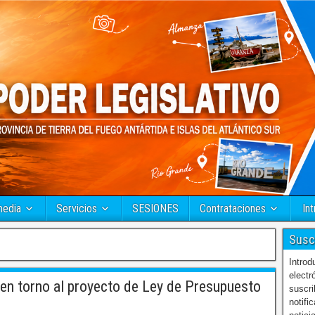
media
Servicios
SESIONES
Contrataciones
Int
Susc
Introd
electr
en torno al proyecto de Ley de Presupuesto
suscri
notifi