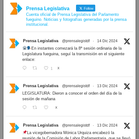
Prensa Legislativa
Follow
Cuenta oficial de Prensa Legislativa del Parlamento
fueguino. Noticias y fotografías generadas por la prensa
institucional.
Prensa Legislativa
@prensalegistdf
·
14 Dic 2024
En instantes comezará la 8ª sesión ordinaria de la
Legislatura fueguina, seguí la transmisión en el siguiente
enlace:
1
X
Prensa Legislativa
@prensalegistdf
·
13 Dic 2024
LEGISLATURA: Dieron a conocer el orden del día de la
sesión de mañana
X
Prensa Legislativa
@prensalegistdf
·
13 Dic 2024
La vicegobernadora Mónica Urquiza encabezó la
reunión de la Comisión de Labor Parlamentaria, que se llevó