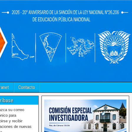
ranet
Contacto
ríbase
uzca su correo
ónico para
birse y recibir
caciones de nuevas