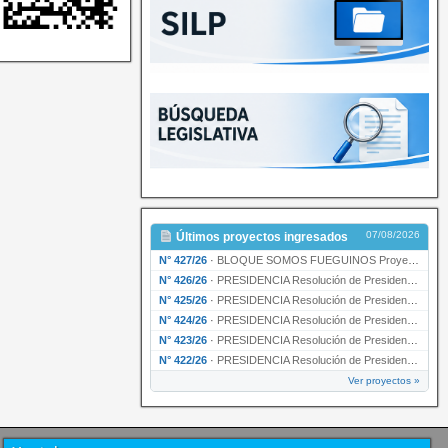
07/08/2026
Últimos proyectos ingresados
N° 427/26
·
BLOQUE SOMOS FUEGUINOS Proyecto de Declaración declarando de interés provincial PRESIDENCI…
N° 426/26
·
PRESIDENCIA Resolución de Presidencia N° 216/26 declarando de interés provincial la labor …
N° 425/26
·
PRESIDENCIA Resolución de Presidencia N° 212/26 declarando de interés provincial el “50° A…
N° 424/26
·
PRESIDENCIA Resolución de Presidencia Nº 210/26 declarando de interés provincial el proyec…
N° 423/26
·
PRESIDENCIA Resolución de Presidencia Nº 209/26 declarando de interés provincial la presen…
N° 422/26
·
PRESIDENCIA Resolución de Presidencia N° 200/26 para su ratificación.
Ver proyectos »