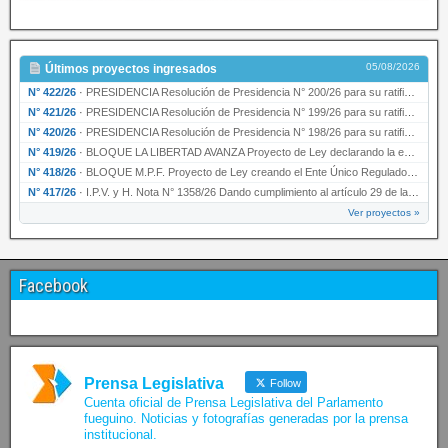
05/08/2026
Últimos proyectos ingresados
N° 422/26
·
PRESIDENCIA Resolución de Presidencia N° 200/26 para su ratificación.
N° 421/26
·
PRESIDENCIA Resolución de Presidencia N° 199/26 para su ratificación.
N° 420/26
·
PRESIDENCIA Resolución de Presidencia N° 198/26 para su ratificación.
N° 419/26
·
BLOQUE LA LIBERTAD AVANZA Proyecto de Ley declarando la esencialidad del servicio educativ…
N° 418/26
·
BLOQUE M.P.F. Proyecto de Ley creando el Ente Único Regulador de servicios públicos de la …
N° 417/26
·
I.P.V. y H. Nota N° 1358/26 Dando cumplimiento al artículo 29 de la Ley provincial N° 1399…
Ver proyectos »
Facebook
Prensa Legislativa
Follow
Cuenta oficial de Prensa Legislativa del Parlamento
fueguino. Noticias y fotografías generadas por la prensa
institucional.