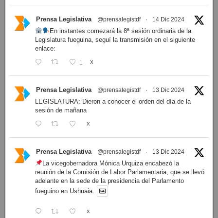
Prensa Legislativa
@prensalegistdf
·
14 Dic 2024
En instantes comezará la 8ª sesión ordinaria de la
Legislatura fueguina, seguí la transmisión en el siguiente
enlace:
1
X
Prensa Legislativa
@prensalegistdf
·
13 Dic 2024
LEGISLATURA: Dieron a conocer el orden del día de la
sesión de mañana
X
Prensa Legislativa
@prensalegistdf
·
13 Dic 2024
La vicegobernadora Mónica Urquiza encabezó la
reunión de la Comisión de Labor Parlamentaria, que se llevó
adelante en la sede de la presidencia del Parlamento
fueguino en Ushuaia.
X