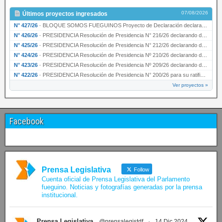
07/08/2026
Últimos proyectos ingresados
N° 427/26
·
BLOQUE SOMOS FUEGUINOS Proyecto de Declaración declarando de interés provincial PRESIDENCI…
N° 426/26
·
PRESIDENCIA Resolución de Presidencia N° 216/26 declarando de interés provincial la labor …
N° 425/26
·
PRESIDENCIA Resolución de Presidencia N° 212/26 declarando de interés provincial el “50° A…
N° 424/26
·
PRESIDENCIA Resolución de Presidencia Nº 210/26 declarando de interés provincial el proyec…
N° 423/26
·
PRESIDENCIA Resolución de Presidencia Nº 209/26 declarando de interés provincial la presen…
N° 422/26
·
PRESIDENCIA Resolución de Presidencia N° 200/26 para su ratificación.
Ver proyectos »
Facebook
Prensa Legislativa
Follow
Cuenta oficial de Prensa Legislativa del Parlamento
fueguino. Noticias y fotografías generadas por la prensa
institucional.
Prensa Legislativa
@prensalegistdf
·
14 Dic 2024