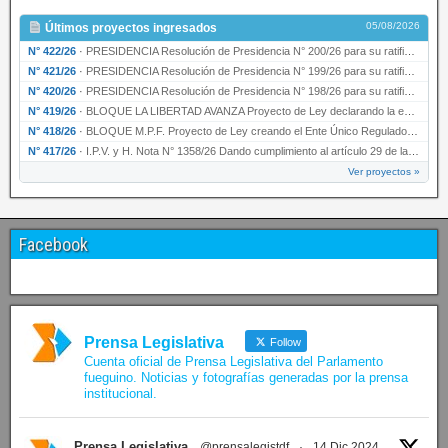
05/08/2026
Últimos proyectos ingresados
N° 422/26
·
PRESIDENCIA Resolución de Presidencia N° 200/26 para su ratificación.
N° 421/26
·
PRESIDENCIA Resolución de Presidencia N° 199/26 para su ratificación.
N° 420/26
·
PRESIDENCIA Resolución de Presidencia N° 198/26 para su ratificación.
N° 419/26
·
BLOQUE LA LIBERTAD AVANZA Proyecto de Ley declarando la esencialidad del servicio educativ…
N° 418/26
·
BLOQUE M.P.F. Proyecto de Ley creando el Ente Único Regulador de servicios públicos de la …
N° 417/26
·
I.P.V. y H. Nota N° 1358/26 Dando cumplimiento al artículo 29 de la Ley provincial N° 1399…
Ver proyectos »
Facebook
Prensa Legislativa
Follow
Cuenta oficial de Prensa Legislativa del Parlamento
fueguino. Noticias y fotografías generadas por la prensa
institucional.
Prensa Legislativa
@prensalegistdf
·
14 Dic 2024