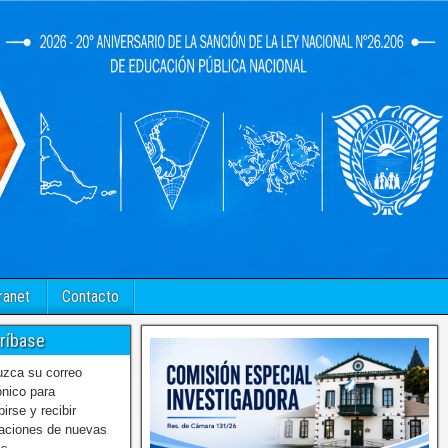
ranet
Contacto
ríbase
uzca su correo
ónico para
birse y recibir
caciones de nuevas