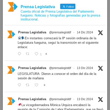
Prensa Legislativa
Follow
Cuenta oficial de Prensa Legislativa del Parlamento
fueguino. Noticias y fotografías generadas por la prensa
institucional.
Prensa Legislativa
@prensalegistdf
·
14 Dic 2024
En instantes comezará la 8ª sesión ordinaria de la
Legislatura fueguina, seguí la transmisión en el siguiente
enlace:
1
X
Prensa Legislativa
@prensalegistdf
·
13 Dic 2024
LEGISLATURA: Dieron a conocer el orden del día de la
sesión de mañana
X
Prensa Legislativa
@prensalegistdf
·
13 Dic 2024
La vicegobernadora Mónica Urquiza encabezó la
reunión de la Comisión de Labor Parlamentaria, que se llevó