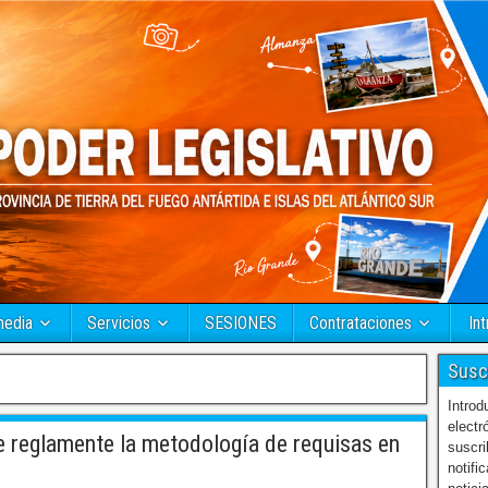
media
Servicios
SESIONES
Contrataciones
Int
Susc
Introd
electr
se reglamente la metodología de requisas en
suscri
notifi