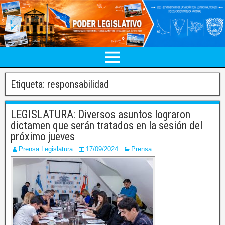
Etiqueta:
responsabilidad
LEGISLATURA: Diversos asuntos lograron
dictamen que serán tratados en la sesión del
próximo jueves
Prensa Legislatura
17/09/2024
Prensa