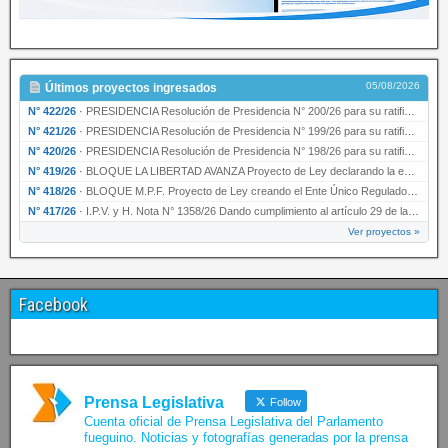
05/08/2026
Últimos proyectos ingresados
N° 422/26
·
PRESIDENCIA Resolución de Presidencia N° 200/26 para su ratificación.
N° 421/26
·
PRESIDENCIA Resolución de Presidencia N° 199/26 para su ratificación.
N° 420/26
·
PRESIDENCIA Resolución de Presidencia N° 198/26 para su ratificación.
N° 419/26
·
BLOQUE LA LIBERTAD AVANZA Proyecto de Ley declarando la esencialidad del servicio educativ…
N° 418/26
·
BLOQUE M.P.F. Proyecto de Ley creando el Ente Único Regulador de servicios públicos de la …
N° 417/26
·
I.P.V. y H. Nota N° 1358/26 Dando cumplimiento al artículo 29 de la Ley provincial N° 1399…
Ver proyectos »
Facebook
Prensa Legislativa
Follow
Cuenta oficial de Prensa Legislativa del Parlamento
fueguino. Noticias y fotografías generadas por la prensa