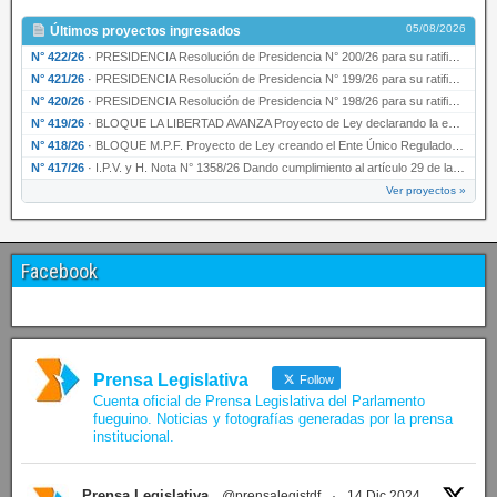
05/08/2026
Últimos proyectos ingresados
N° 422/26
·
PRESIDENCIA Resolución de Presidencia N° 200/26 para su ratificación.
N° 421/26
·
PRESIDENCIA Resolución de Presidencia N° 199/26 para su ratificación.
N° 420/26
·
PRESIDENCIA Resolución de Presidencia N° 198/26 para su ratificación.
N° 419/26
·
BLOQUE LA LIBERTAD AVANZA Proyecto de Ley declarando la esencialidad del servicio educativ…
N° 418/26
·
BLOQUE M.P.F. Proyecto de Ley creando el Ente Único Regulador de servicios públicos de la …
N° 417/26
·
I.P.V. y H. Nota N° 1358/26 Dando cumplimiento al artículo 29 de la Ley provincial N° 1399…
Ver proyectos »
Facebook
Prensa Legislativa
Follow
Cuenta oficial de Prensa Legislativa del Parlamento
fueguino. Noticias y fotografías generadas por la prensa
institucional.
Prensa Legislativa
@prensalegistdf
·
14 Dic 2024