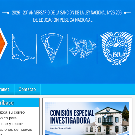
ranet
Contacto
ríbase
uzca su correo
ónico para
birse y recibir
caciones de nuevas