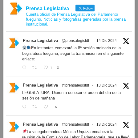
Prensa Legislativa
Follow
Cuenta oficial de Prensa Legislativa del Parlamento
fueguino. Noticias y fotografías generadas por la prensa
institucional.
Prensa Legislativa
@prensalegistdf
·
14 Dic 2024
En instantes comezará la 8ª sesión ordinaria de la
Legislatura fueguina, seguí la transmisión en el siguiente
enlace:
1
X
Prensa Legislativa
@prensalegistdf
·
13 Dic 2024
LEGISLATURA: Dieron a conocer el orden del día de la
sesión de mañana
X
Prensa Legislativa
@prensalegistdf
·
13 Dic 2024
La vicegobernadora Mónica Urquiza encabezó la
reunión de la Comisión de Labor Parlamentaria, que se llevó