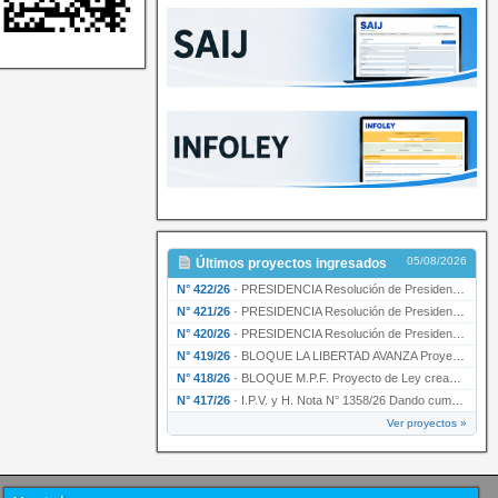
05/08/2026
Últimos proyectos ingresados
N° 422/26
·
PRESIDENCIA Resolución de Presidencia N° 200/26 para su ratificación.
N° 421/26
·
PRESIDENCIA Resolución de Presidencia N° 199/26 para su ratificación.
N° 420/26
·
PRESIDENCIA Resolución de Presidencia N° 198/26 para su ratificación.
N° 419/26
·
BLOQUE LA LIBERTAD AVANZA Proyecto de Ley declarando la esencialidad del servicio educativ…
N° 418/26
·
BLOQUE M.P.F. Proyecto de Ley creando el Ente Único Regulador de servicios públicos de la …
N° 417/26
·
I.P.V. y H. Nota N° 1358/26 Dando cumplimiento al artículo 29 de la Ley provincial N° 1399…
Ver proyectos »