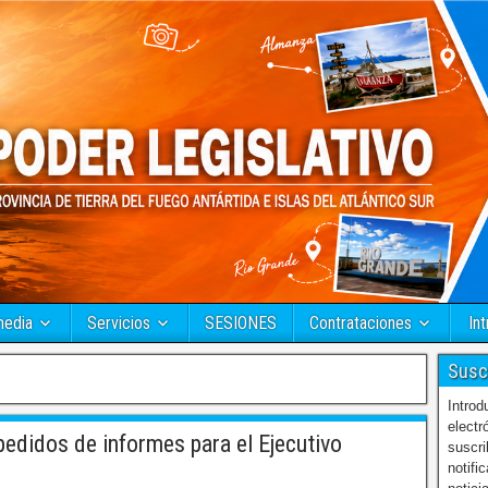
media
Servicios
SESIONES
Contrataciones
Int
Susc
Introd
electr
edidos de informes para el Ejecutivo
suscri
notifi