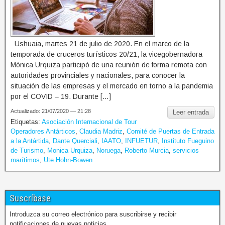
Ushuaia, martes 21 de julio de 2020. En el marco de la
temporada de cruceros turísticos 20/21, la vicegobernadora
Mónica Urquiza participó de una reunión de forma remota con
autoridades provinciales y nacionales, para conocer la
situación de las empresas y el mercado en torno a la pandemia
por el COVID – 19. Durante […]
Actualizado: 21/07/2020 — 21:28
Leer entrada
Etiquetas:
Asociación Internacional de Tour
Operadores Antárticos
,
Claudia Madriz
,
Comité de Puertas de Entrada
a la Antártida
,
Dante Querciali
,
IAATO
,
INFUETUR
,
Instituto Fueguino
de Turismo
,
Monica Urquiza
,
Noruega
,
Roberto Murcia
,
servicios
marítimos
,
Ute Hohn-Bowen
Suscríbase
Introduzca su correo electrónico para suscribirse y recibir
notificaciones de nuevas noticias.