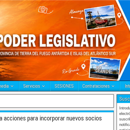
media
Servicios
SESIONES
Contrataciones
Int
Susc
Introd
electr
 acciones para incorporar nuevos socios
suscri
notifi