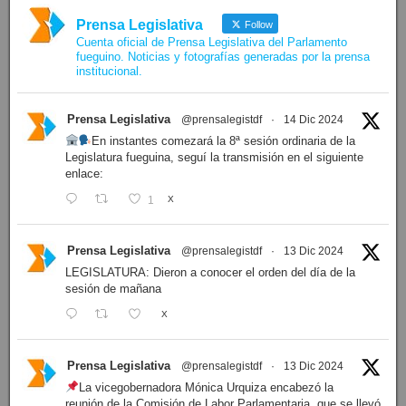
Prensa Legislativa
Follow
Cuenta oficial de Prensa Legislativa del Parlamento
fueguino. Noticias y fotografías generadas por la prensa
institucional.
Prensa Legislativa
@prensalegistdf
·
14 Dic 2024
En instantes comezará la 8ª sesión ordinaria de la
Legislatura fueguina, seguí la transmisión en el siguiente
enlace:
1
X
Prensa Legislativa
@prensalegistdf
·
13 Dic 2024
LEGISLATURA: Dieron a conocer el orden del día de la
sesión de mañana
X
Prensa Legislativa
@prensalegistdf
·
13 Dic 2024
La vicegobernadora Mónica Urquiza encabezó la
reunión de la Comisión de Labor Parlamentaria, que se llevó