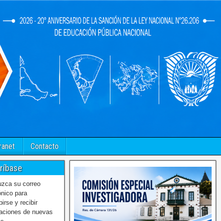
ranet
Contacto
ríbase
uzca su correo
ónico para
birse y recibir
caciones de nuevas