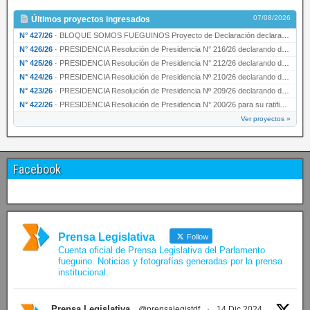
07/08/2026
Últimos proyectos ingresados
N° 427/26
·
BLOQUE SOMOS FUEGUINOS Proyecto de Declaración declarando de interés provincial PRESIDENCI…
N° 426/26
·
PRESIDENCIA Resolución de Presidencia N° 216/26 declarando de interés provincial la labor …
N° 425/26
·
PRESIDENCIA Resolución de Presidencia N° 212/26 declarando de interés provincial el “50° A…
N° 424/26
·
PRESIDENCIA Resolución de Presidencia Nº 210/26 declarando de interés provincial el proyec…
N° 423/26
·
PRESIDENCIA Resolución de Presidencia Nº 209/26 declarando de interés provincial la presen…
N° 422/26
·
PRESIDENCIA Resolución de Presidencia N° 200/26 para su ratificación.
Ver proyectos »
Facebook
Prensa Legislativa
Follow
Cuenta oficial de Prensa Legislativa del Parlamento
fueguino. Noticias y fotografías generadas por la prensa
institucional.
Prensa Legislativa
@prensalegistdf
·
14 Dic 2024