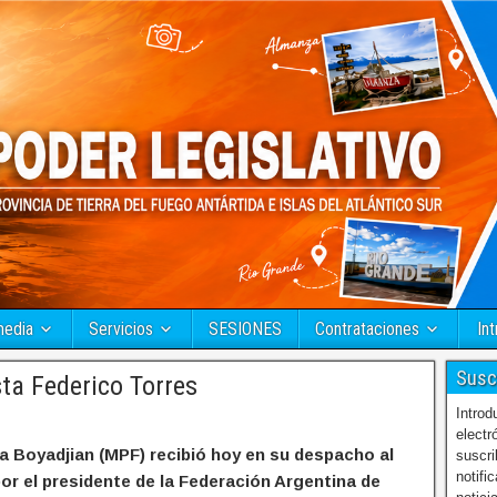
media
Servicios
SESIONES
Contrataciones
Int
Susc
ta Federico Torres
Introd
electr
na Boyadjian (MPF) recibió hoy en su despacho al
suscri
notifi
r el presidente de la Federación Argentina de