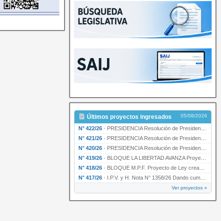
05/08/2026
Últimos proyectos ingresados
N° 422/26
·
PRESIDENCIA Resolución de Presidencia N° 200/26 para su ratificación.
N° 421/26
·
PRESIDENCIA Resolución de Presidencia N° 199/26 para su ratificación.
N° 420/26
·
PRESIDENCIA Resolución de Presidencia N° 198/26 para su ratificación.
N° 419/26
·
BLOQUE LA LIBERTAD AVANZA Proyecto de Ley declarando la esencialidad del servicio educativ…
N° 418/26
·
BLOQUE M.P.F. Proyecto de Ley creando el Ente Único Regulador de servicios públicos de la …
N° 417/26
·
I.P.V. y H. Nota N° 1358/26 Dando cumplimiento al artículo 29 de la Ley provincial N° 1399…
Ver proyectos »