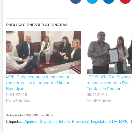
PUBLICACIONES RELACIONADAS:
MPF: Parlamentarios fueguinos se
LEGISLATURA: Boyadjia
reunieron con la senadora Miriam
reconocimientos a Radi
Boyadjian
Fundación Formar
05/10/2018
09/11/2017
En «Prensa»
En «Prensa»
Actualizado: 03/05/2018 — 16:59
Etiquetas:
Ajedres
,
Boyadjian
,
Interés Provincial
,
LegislaturaTDF
,
MPF
,
U