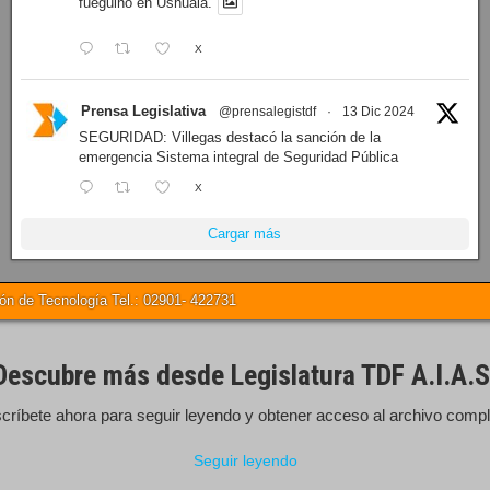
fueguino en Ushuaia.
X
Prensa Legislativa
@prensalegistdf
·
13 Dic 2024
SEGURIDAD: Villegas destacó la sanción de la
emergencia Sistema integral de Seguridad Pública
X
Cargar más
 de Tecnología Tel.: 02901- 422731
Descubre más desde Legislatura TDF A.I.A.S
críbete ahora para seguir leyendo y obtener acceso al archivo compl
Seguir leyendo