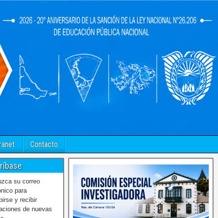
ranet
Contacto
ríbase
uzca su correo
ónico para
birse y recibir
caciones de nuevas