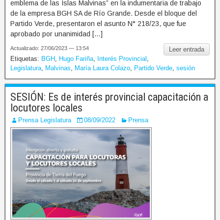
emblema de las Islas Malvinas” en la indumentaria de trabajo
de la empresa BGH SA de Río Grande. Desde el bloque del
Partido Verde, presentaron el asunto N° 218/23, que fue
aprobado por unanimidad […]
Actualizado: 27/06/2023 — 13:54
Leer entrada
Etiquetas:
BGH
,
Hugo Fariña
,
Interés Provincial
,
Legislatura
,
Malvinas
,
María Laura Colazo
,
Partido Verde
,
sesión
SESIÓN: Es de interés provincial capacitación a
locutores locales
Prensa Legislatura
08/09/2022
Prensa