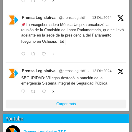
Facebook
Prensa Legislativa
Follow
Cuenta oficial de Prensa Legislativa del Parlamento
fueguino. Noticias y fotografías generadas por la prensa
institucional.
Prensa Legislativa
@prensalegistdf
·
14 Dic 2024
En instantes comezará la 8ª sesión ordinaria de la
Legislatura fueguina, seguí la transmisión en el siguiente
enlace:
1
X
Prensa Legislativa
@prensalegistdf
·
13 Dic 2024
LEGISLATURA: Dieron a conocer el orden del día de la
sesión de mañana