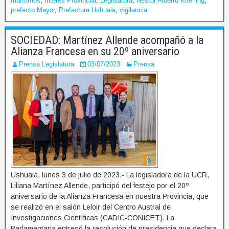
marítimos
,
Interés Provincial
,
Legislatura
,
Néstor Alberto Kiferling
,
prefecto Mayor
,
Prefectura Ushuaia
,
vigilancia
SOCIEDAD: Martínez Allende acompañó a la
Alianza Francesa en su 20º aniversario
Prensa Legislatura
03/07/2023
Prensa
Ushuaia, lunes 3 de julio de 2023.- La legisladora de la UCR,
Liliana Martínez Allende, participó del festejo por el 20º
aniversario de la Alianza Francesa en nuestra Provincia, que
se realizó en el salón Leloir del Centro Austral de
Investigaciones Científicas (CADIC-CONICET). La
Parlamentaria entregó la resolución de presidencia que declara