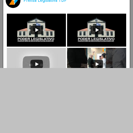
X
Prensa Legislativa
@prensalegistdf
·
13 Dic 2024
La vicegobernadora Mónica Urquiza encabezó la
reunión de la Comisión de Labor Parlamentaria, que se llevó
adelante en la sede de la presidencia del Parlamento
fueguino en Ushuaia.
X
Prensa Legislativa
@prensalegistdf
·
13 Dic 2024
SEGURIDAD: Villegas destacó la sanción de la
emergencia Sistema integral de Seguridad Pública
X
Cargar más
Youtube