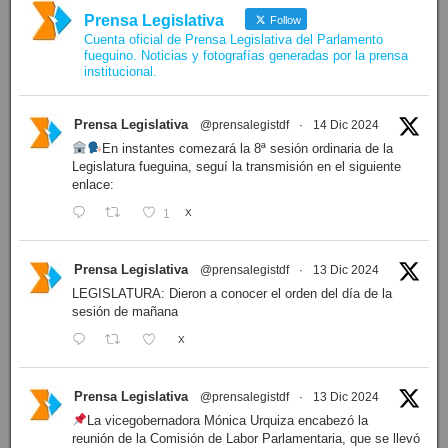
Prensa Legislativa
Follow
Cuenta oficial de Prensa Legislativa del Parlamento
fueguino. Noticias y fotografías generadas por la prensa
institucional.
Prensa Legislativa
@prensalegistdf
·
14 Dic 2024
En instantes comezará la 8ª sesión ordinaria de la
Legislatura fueguina, seguí la transmisión en el siguiente
enlace:
1
X
Prensa Legislativa
@prensalegistdf
·
13 Dic 2024
LEGISLATURA: Dieron a conocer el orden del día de la
sesión de mañana
X
Prensa Legislativa
@prensalegistdf
·
13 Dic 2024
La vicegobernadora Mónica Urquiza encabezó la
reunión de la Comisión de Labor Parlamentaria, que se llevó