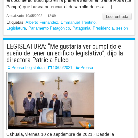
el documento suscripto en la primera sesión en Santa Rosa (La
Pampa) que busca potenciar el desarrollo de esta […]
Actualizado: 19/05/2022 — 12:09
Leer entrada
Etiquetas:
Alberto Fernández
,
Emmanuel Trentino
,
Legislatura
,
Parlamento Patagónico
,
Patagonia
,
Presidencia
,
sesión
LEGISLATURA: “Me gustaría ver cumplido el
sueño de tener un edificio legislativo”, dijo la
directora Patricia Fulco
Prensa Legislatura
10/09/2021
Prensa
Ushuaia, viernes 10 de septiembre de 2021.- Desde la