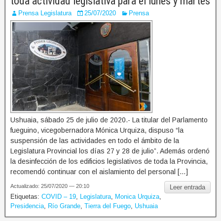
toda actividad legislativa para el lunes y martes
Prensa Legislatura
25/07/2020
Prensa
Ushuaia, sábado 25 de julio de 2020.- La titular del Parlamento
fueguino, vicegobernadora Mónica Urquiza, dispuso “la
suspensión de las actividades en todo el ámbito de la
Legislatura Provincial los días 27 y 28 de julio”. Además ordenó
la desinfección de los edificios legislativos de toda la Provincia,
recomendó continuar con el aislamiento del personal […]
Actualizado: 25/07/2020 — 20:10
Leer entrada
Etiquetas:
COVID – 19
,
Legislatura
,
Monica Urquiza
,
Presidencia
,
Río Grande
,
Tierra del Fuego
,
Ushuaia