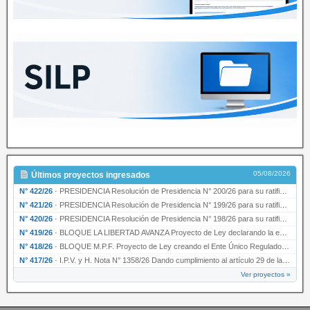
05/08/2026
Últimos proyectos ingresados
N° 422/26
·
PRESIDENCIA Resolución de Presidencia N° 200/26 para su ratificación.
N° 421/26
·
PRESIDENCIA Resolución de Presidencia N° 199/26 para su ratificación.
N° 420/26
·
PRESIDENCIA Resolución de Presidencia N° 198/26 para su ratificación.
N° 419/26
·
BLOQUE LA LIBERTAD AVANZA Proyecto de Ley declarando la esencialidad del servicio educativ…
N° 418/26
·
BLOQUE M.P.F. Proyecto de Ley creando el Ente Único Regulador de servicios públicos de la …
N° 417/26
·
I.P.V. y H. Nota N° 1358/26 Dando cumplimiento al artículo 29 de la Ley provincial N° 1399…
Ver proyectos »