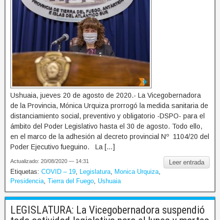
Ushuaia, jueves 20 de agosto de 2020.- La Vicegobernadora
de la Provincia, Mónica Urquiza prorrogó la medida sanitaria de
distanciamiento social, preventivo y obligatorio -DSPO- para el
ámbito del Poder Legislativo hasta el 30 de agosto. Todo ello,
en el marco de la adhesión al decreto provincial Nº 1104/20 del
Poder Ejecutivo fueguino. La […]
Actualizado: 20/08/2020 — 14:31
Leer entrada
Etiquetas:
COVID – 19
,
Legislatura
,
Monica Urquiza
,
Presidencia
,
Tierra del Fuego
,
Ushuaia
LEGISLATURA: La Vicegobernadora suspendió