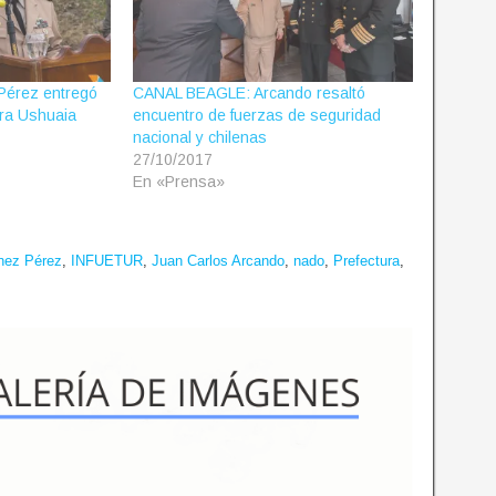
érez entregó
CANAL BEAGLE: Arcando resaltó
tura Ushuaia
encuentro de fuerzas de seguridad
nacional y chilenas
27/10/2017
En «Prensa»
nez Pérez
,
INFUETUR
,
Juan Carlos Arcando
,
nado
,
Prefectura
,