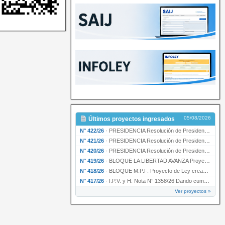
05/08/2026
Últimos proyectos ingresados
N° 422/26
·
PRESIDENCIA Resolución de Presidencia N° 200/26 para su ratificación.
N° 421/26
·
PRESIDENCIA Resolución de Presidencia N° 199/26 para su ratificación.
N° 420/26
·
PRESIDENCIA Resolución de Presidencia N° 198/26 para su ratificación.
N° 419/26
·
BLOQUE LA LIBERTAD AVANZA Proyecto de Ley declarando la esencialidad del servicio educativ…
N° 418/26
·
BLOQUE M.P.F. Proyecto de Ley creando el Ente Único Regulador de servicios públicos de la …
N° 417/26
·
I.P.V. y H. Nota N° 1358/26 Dando cumplimiento al artículo 29 de la Ley provincial N° 1399…
Ver proyectos »