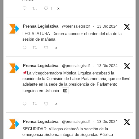
1
X
Prensa Legislativa
@prensalegistdf
·
13 Dic 2024
LEGISLATURA: Dieron a conocer el orden del día de la
sesión de mañana
X
Prensa Legislativa
@prensalegistdf
·
13 Dic 2024
La vicegobernadora Mónica Urquiza encabezó la
reunión de la Comisión de Labor Parlamentaria, que se llevó
adelante en la sede de la presidencia del Parlamento
fueguino en Ushuaia.
X
Prensa Legislativa
@prensalegistdf
·
13 Dic 2024
SEGURIDAD: Villegas destacó la sanción de la
emergencia Sistema integral de Seguridad Pública