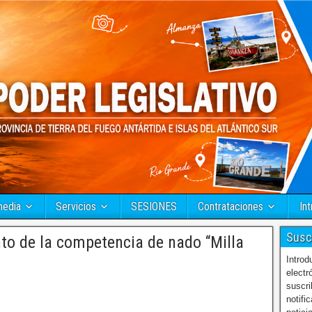
media
Servicios
SESIONES
Contrataciones
Int
Susc
to de la competencia de nado “Milla
Introd
electr
suscri
notifi