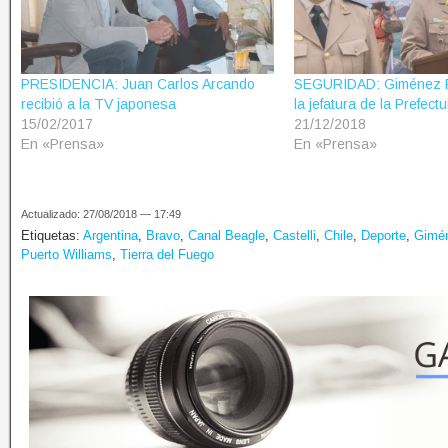
PRESIDENCIA: Juan Carlos Arcando
SEGURIDAD: Giménez P
recibió a la TV japonesa
la jefatura de la Prefec
15/02/2017
21/12/2018
En «Prensa»
En «Prensa»
Actualizado: 27/08/2018 — 17:49
Etiquetas:
Argentina
,
Bravo
,
Canal Beagle
,
Castelli
,
Chile
,
Deporte
,
Gimé
Puerto Williams
,
Tierra del Fuego