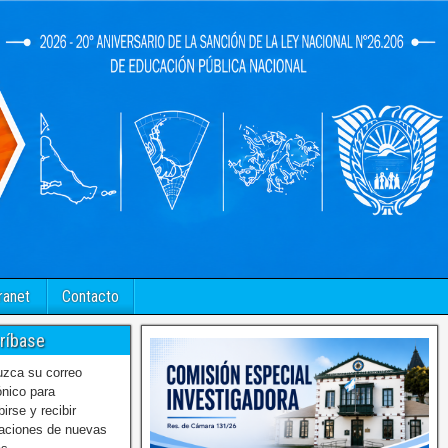
ranet
Contacto
ríbase
uzca su correo
ónico para
birse y recibir
caciones de nuevas