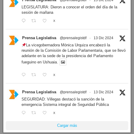
@prensalegistdf
·
13 Dic 2024
LEGISLATURA: Dieron a conocer el orden del día de la
sesión de mañana
X
Prensa Legislativa
@prensalegistdf
·
13 Dic 2024
La vicegobernadora Mónica Urquiza encabezó la
reunión de la Comisión de Labor Parlamentaria, que se llevó
adelante en la sede de la presidencia del Parlamento
fueguino en Ushuaia.
X
Prensa Legislativa
@prensalegistdf
·
13 Dic 2024
SEGURIDAD: Villegas destacó la sanción de la
emergencia Sistema integral de Seguridad Pública
X
Cargar más