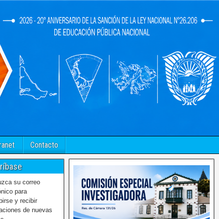
ranet
Contacto
ríbase
uzca su correo
ónico para
birse y recibir
caciones de nuevas