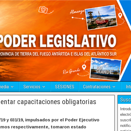
media
Servicios
SESIONES
Contrataciones
Int
Susc
ntar capacitaciones obligatorias
Introd
electr
19 y 031/19, impulsados por el Poder Ejecutivo
suscri
notifi
biemos respectivamente, tomaron estado