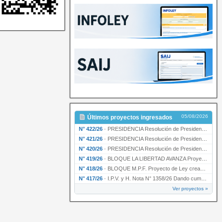
05/08/2026
Últimos proyectos ingresados
N° 422/26
·
PRESIDENCIA Resolución de Presidencia N° 200/26 para su ratificación.
N° 421/26
·
PRESIDENCIA Resolución de Presidencia N° 199/26 para su ratificación.
N° 420/26
·
PRESIDENCIA Resolución de Presidencia N° 198/26 para su ratificación.
N° 419/26
·
BLOQUE LA LIBERTAD AVANZA Proyecto de Ley declarando la esencialidad del servicio educativ…
N° 418/26
·
BLOQUE M.P.F. Proyecto de Ley creando el Ente Único Regulador de servicios públicos de la …
N° 417/26
·
I.P.V. y H. Nota N° 1358/26 Dando cumplimiento al artículo 29 de la Ley provincial N° 1399…
Ver proyectos »