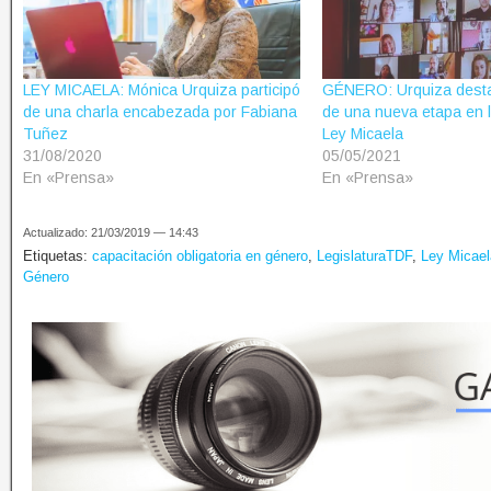
LEY MICAELA: Mónica Urquiza participó
GÉNERO: Urquiza desta
de una charla encabezada por Fabiana
de una nueva etapa en l
Tuñez
Ley Micaela
31/08/2020
05/05/2021
En «Prensa»
En «Prensa»
Actualizado: 21/03/2019 — 14:43
Etiquetas:
capacitación obligatoria en género
,
LegislaturaTDF
,
Ley Micael
Género