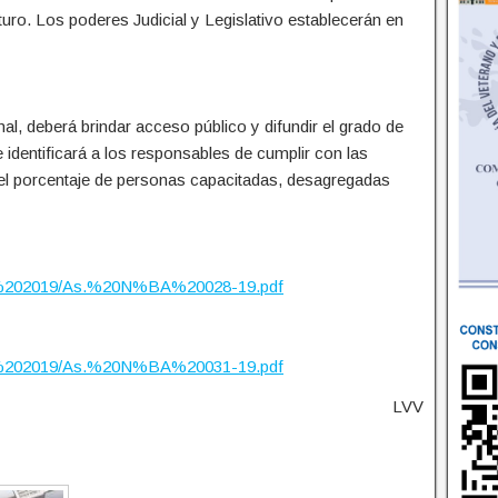
uturo. Los poderes Judicial y Legislativo establecerán en
nal, deberá brindar acceso público y difundir el grado de
 identificará a los responsables de cumplir con las
 el porcentaje de personas capacitadas, desagregadas
ados%202019/As.%20N%BA%20028-19.pdf
ados%202019/As.%20N%BA%20031-19.pdf
LVV