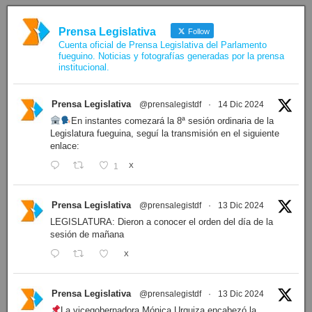
Prensa Legislativa
Follow
Cuenta oficial de Prensa Legislativa del Parlamento
fueguino. Noticias y fotografías generadas por la prensa
institucional.
Prensa Legislativa
@prensalegistdf
·
14 Dic 2024
En instantes comezará la 8ª sesión ordinaria de la
Legislatura fueguina, seguí la transmisión en el siguiente
enlace:
1
X
Prensa Legislativa
@prensalegistdf
·
13 Dic 2024
LEGISLATURA: Dieron a conocer el orden del día de la
sesión de mañana
X
Prensa Legislativa
@prensalegistdf
·
13 Dic 2024
La vicegobernadora Mónica Urquiza encabezó la