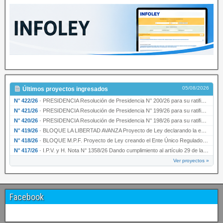
05/08/2026
Últimos proyectos ingresados
N° 422/26
·
PRESIDENCIA Resolución de Presidencia N° 200/26 para su ratificación.
N° 421/26
·
PRESIDENCIA Resolución de Presidencia N° 199/26 para su ratificación.
N° 420/26
·
PRESIDENCIA Resolución de Presidencia N° 198/26 para su ratificación.
N° 419/26
·
BLOQUE LA LIBERTAD AVANZA Proyecto de Ley declarando la esencialidad del servicio educativ…
N° 418/26
·
BLOQUE M.P.F. Proyecto de Ley creando el Ente Único Regulador de servicios públicos de la …
N° 417/26
·
I.P.V. y H. Nota N° 1358/26 Dando cumplimiento al artículo 29 de la Ley provincial N° 1399…
Ver proyectos »
Facebook