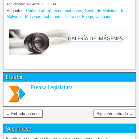
Actualizado: 02/04/2019 — 13:14
Etiquetas:
Carlos Latorre
,
excombatientes
,
Gesta de Malvinas
,
Islas
Malvinas
,
Malvinas
,
soberanía
,
Tierra del Fuego
,
Ushuaia
El autor
Prensa Legislatura
← Entrada anterior
Siguiente entrada →
Suscríbase
Introduzca su correo electrónico para suscribirse y recibir