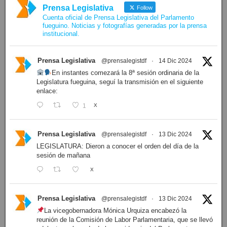
Prensa Legislativa
Follow
Cuenta oficial de Prensa Legislativa del Parlamento
fueguino. Noticias y fotografías generadas por la prensa
institucional.
Prensa Legislativa
@prensalegistdf
·
14 Dic 2024
En instantes comezará la 8ª sesión ordinaria de la
Legislatura fueguina, seguí la transmisión en el siguiente
enlace:
1
X
Prensa Legislativa
@prensalegistdf
·
13 Dic 2024
LEGISLATURA: Dieron a conocer el orden del día de la
sesión de mañana
X
Prensa Legislativa
@prensalegistdf
·
13 Dic 2024
La vicegobernadora Mónica Urquiza encabezó la
reunión de la Comisión de Labor Parlamentaria, que se llevó