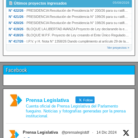
05/08/2026
Últimos proyectos ingresados
N° 422/26
·
PRESIDENCIA Resolución de Presidencia N° 200/26 para su ratificación.
N° 421/26
·
PRESIDENCIA Resolución de Presidencia N° 199/26 para su ratificación.
N° 420/26
·
PRESIDENCIA Resolución de Presidencia N° 198/26 para su ratificación.
N° 419/26
·
BLOQUE LA LIBERTAD AVANZA Proyecto de Ley declarando la esencialidad del servicio educativ…
N° 418/26
·
BLOQUE M.P.F. Proyecto de Ley creando el Ente Único Regulador de servicios públicos de la …
N° 417/26
·
I.P.V. y H. Nota N° 1358/26 Dando cumplimiento al artículo 29 de la Ley provincial N° 1399…
Ver proyectos »
Facebook
Prensa Legislativa
Follow
Cuenta oficial de Prensa Legislativa del Parlamento
fueguino. Noticias y fotografías generadas por la prensa
institucional.
Prensa Legislativa
@prensalegistdf
·
14 Dic 2024