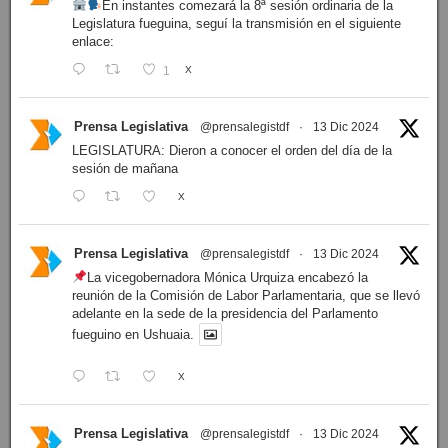
En instantes comezará la 8ª sesión ordinaria de la
Legislatura fueguina, seguí la transmisión en el siguiente
enlace:
1
X
Prensa Legislativa
@prensalegistdf
·
13 Dic 2024
LEGISLATURA: Dieron a conocer el orden del día de la
sesión de mañana
X
Prensa Legislativa
@prensalegistdf
·
13 Dic 2024
La vicegobernadora Mónica Urquiza encabezó la
reunión de la Comisión de Labor Parlamentaria, que se llevó
adelante en la sede de la presidencia del Parlamento
fueguino en Ushuaia.
X
Prensa Legislativa
@prensalegistdf
·
13 Dic 2024