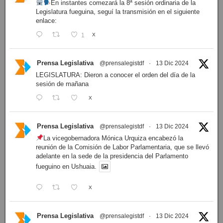
En instantes comezará la 8ª sesión ordinaria de la
Legislatura fueguina, seguí la transmisión en el siguiente
enlace:
1
X
Prensa Legislativa
@prensalegistdf
·
13 Dic 2024
LEGISLATURA: Dieron a conocer el orden del día de la
sesión de mañana
X
Prensa Legislativa
@prensalegistdf
·
13 Dic 2024
La vicegobernadora Mónica Urquiza encabezó la
reunión de la Comisión de Labor Parlamentaria, que se llevó
adelante en la sede de la presidencia del Parlamento
fueguino en Ushuaia.
X
Prensa Legislativa
@prensalegistdf
·
13 Dic 2024