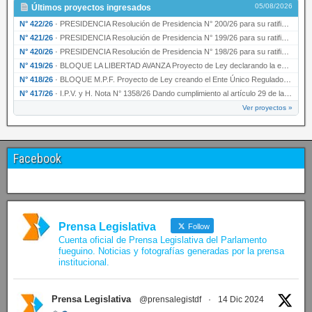
05/08/2026
Últimos proyectos ingresados
N° 422/26
·
PRESIDENCIA Resolución de Presidencia N° 200/26 para su ratificación.
N° 421/26
·
PRESIDENCIA Resolución de Presidencia N° 199/26 para su ratificación.
N° 420/26
·
PRESIDENCIA Resolución de Presidencia N° 198/26 para su ratificación.
N° 419/26
·
BLOQUE LA LIBERTAD AVANZA Proyecto de Ley declarando la esencialidad del servicio educativ…
N° 418/26
·
BLOQUE M.P.F. Proyecto de Ley creando el Ente Único Regulador de servicios públicos de la …
N° 417/26
·
I.P.V. y H. Nota N° 1358/26 Dando cumplimiento al artículo 29 de la Ley provincial N° 1399…
Ver proyectos »
Facebook
Prensa Legislativa
Follow
Cuenta oficial de Prensa Legislativa del Parlamento
fueguino. Noticias y fotografías generadas por la prensa
institucional.
Prensa Legislativa
@prensalegistdf
·
14 Dic 2024