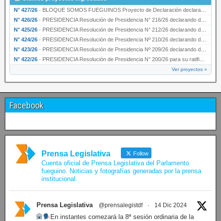
N° 427/26
·
BLOQUE SOMOS FUEGUINOS Proyecto de Declaración declarando de interés provincial PRESIDENCI…
N° 426/26
·
PRESIDENCIA Resolución de Presidencia N° 216/26 declarando de interés provincial la labor …
N° 425/26
·
PRESIDENCIA Resolución de Presidencia N° 212/26 declarando de interés provincial el “50° A…
N° 424/26
·
PRESIDENCIA Resolución de Presidencia Nº 210/26 declarando de interés provincial el proyec…
N° 423/26
·
PRESIDENCIA Resolución de Presidencia Nº 209/26 declarando de interés provincial la presen…
N° 422/26
·
PRESIDENCIA Resolución de Presidencia N° 200/26 para su ratificación.
Ver proyectos »
Facebook
Prensa Legislativa
Follow
Cuenta oficial de Prensa Legislativa del Parlamento
fueguino. Noticias y fotografías generadas por la prensa
institucional.
Prensa Legislativa
@prensalegistdf
·
14 Dic 2024
En instantes comezará la 8ª sesión ordinaria de la