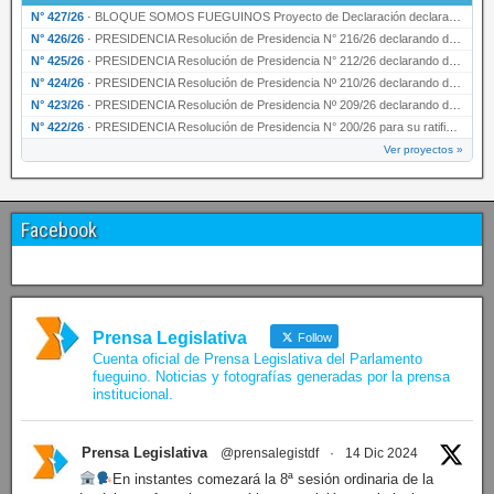
N° 427/26
·
BLOQUE SOMOS FUEGUINOS Proyecto de Declaración declarando de interés provincial PRESIDENCI…
N° 426/26
·
PRESIDENCIA Resolución de Presidencia N° 216/26 declarando de interés provincial la labor …
N° 425/26
·
PRESIDENCIA Resolución de Presidencia N° 212/26 declarando de interés provincial el “50° A…
N° 424/26
·
PRESIDENCIA Resolución de Presidencia Nº 210/26 declarando de interés provincial el proyec…
N° 423/26
·
PRESIDENCIA Resolución de Presidencia Nº 209/26 declarando de interés provincial la presen…
N° 422/26
·
PRESIDENCIA Resolución de Presidencia N° 200/26 para su ratificación.
Ver proyectos »
Facebook
Prensa Legislativa
Follow
Cuenta oficial de Prensa Legislativa del Parlamento
fueguino. Noticias y fotografías generadas por la prensa
institucional.
Prensa Legislativa
@prensalegistdf
·
14 Dic 2024
En instantes comezará la 8ª sesión ordinaria de la