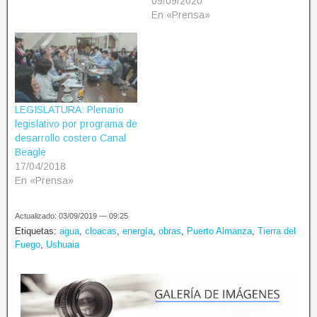
09/09/2020
En «Prensa»
LEGISLATURA: Plenario
legislativo por programa de
desarrollo costero Canal
Beagle
17/04/2018
En «Prensa»
Actualizado: 03/09/2019 — 09:25
Etiquetas:
agua
,
cloacas
,
energía
,
obras
,
Puerto Almanza
,
Tierra del
Fuego
,
Ushuaia