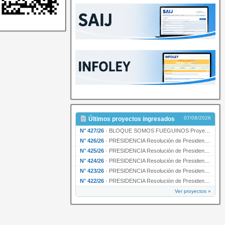
07/08/2026
Últimos proyectos ingresados
N° 427/26
·
BLOQUE SOMOS FUEGUINOS Proyecto de Declaración declarando de interés provincial PRESIDENCI…
N° 426/26
·
PRESIDENCIA Resolución de Presidencia N° 216/26 declarando de interés provincial la labor …
N° 425/26
·
PRESIDENCIA Resolución de Presidencia N° 212/26 declarando de interés provincial el “50° A…
N° 424/26
·
PRESIDENCIA Resolución de Presidencia Nº 210/26 declarando de interés provincial el proyec…
N° 423/26
·
PRESIDENCIA Resolución de Presidencia Nº 209/26 declarando de interés provincial la presen…
N° 422/26
·
PRESIDENCIA Resolución de Presidencia N° 200/26 para su ratificación.
Ver proyectos »