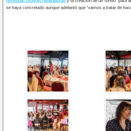
necesitan cirugías reparadoras
y la creación de un fondo” para a
se haya concretado aunque adelantó que “vamos a tratar de hacer