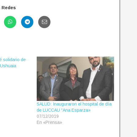
n Redes
é solidario de
 Ushuaia
SALUD: Inauguraron el hospital de día
de LUCCAU “Ana Esparza»
07/12/2019
En «Prensa»