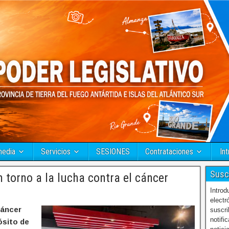
media
Servicios
SESIONES
Contrataciones
Int
Susc
torno a la lucha contra el cáncer
Introd
electr
cáncer
suscri
notifi
ósito de