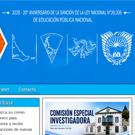
ranet
Contacto
ríbase
uzca su correo
ónico para
birse y recibir
caciones de nuevas