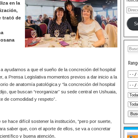
notici
iza en la
ización,
e trató de
S
na
 Rosana
Rang
a ayudarnos a que el sueño de la concreción del hospital
er, a Prensa Legislativa momentos previos a dar inicio a la
torio de anatomía patológica y “la concreción del hospital
 dijo, que buscan “reorganizar” su sede central en Ushuaia,
nte de comodidad y respeto”.
 hace difícil sostener la institución, “pero por suerte,
ra saber que, con el aporte de ellos, se va a concretar
ientífico y buena atención.