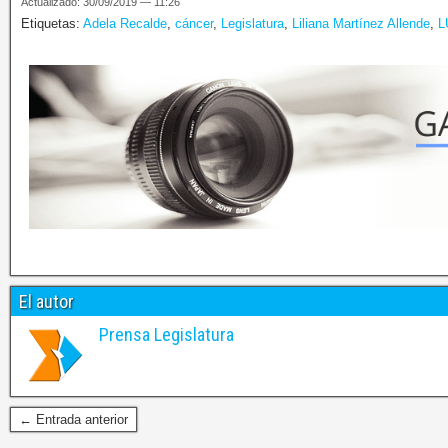
Actualizado: 30/09/2019 — 11:26
Etiquetas:
Adela Recalde
,
cáncer
,
Legislatura
,
Liliana Martínez Allende
,
L
El autor
Prensa Legislatura
← Entrada anterior