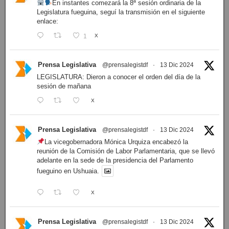
En instantes comezará la 8ª sesión ordinaria de la
Legislatura fueguina, seguí la transmisión en el siguiente
enlace:
1
X
Prensa Legislativa
@prensalegistdf
·
13 Dic 2024
LEGISLATURA: Dieron a conocer el orden del día de la
sesión de mañana
X
Prensa Legislativa
@prensalegistdf
·
13 Dic 2024
La vicegobernadora Mónica Urquiza encabezó la
reunión de la Comisión de Labor Parlamentaria, que se llevó
adelante en la sede de la presidencia del Parlamento
fueguino en Ushuaia.
X
Prensa Legislativa
@prensalegistdf
·
13 Dic 2024