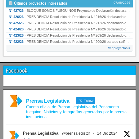
07/08/2026
Últimos proyectos ingresados
N° 427/26
·
BLOQUE SOMOS FUEGUINOS Proyecto de Declaración declarando de interés provincial PRESIDENCI…
N° 426/26
·
PRESIDENCIA Resolución de Presidencia N° 216/26 declarando de interés provincial la labor …
N° 425/26
·
PRESIDENCIA Resolución de Presidencia N° 212/26 declarando de interés provincial el “50° A…
N° 424/26
·
PRESIDENCIA Resolución de Presidencia Nº 210/26 declarando de interés provincial el proyec…
N° 423/26
·
PRESIDENCIA Resolución de Presidencia Nº 209/26 declarando de interés provincial la presen…
N° 422/26
·
PRESIDENCIA Resolución de Presidencia N° 200/26 para su ratificación.
Ver proyectos »
Facebook
Prensa Legislativa
Follow
Cuenta oficial de Prensa Legislativa del Parlamento
fueguino. Noticias y fotografías generadas por la prensa
institucional.
Prensa Legislativa
@prensalegistdf
·
14 Dic 2024