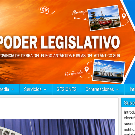
media
Servicios
SESIONES
Contrataciones
Int
Susc
Introd
electr
suscri
notifi