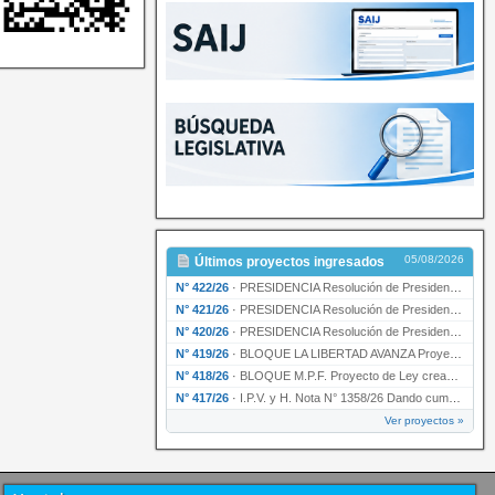
05/08/2026
Últimos proyectos ingresados
N° 422/26
·
PRESIDENCIA Resolución de Presidencia N° 200/26 para su ratificación.
N° 421/26
·
PRESIDENCIA Resolución de Presidencia N° 199/26 para su ratificación.
N° 420/26
·
PRESIDENCIA Resolución de Presidencia N° 198/26 para su ratificación.
N° 419/26
·
BLOQUE LA LIBERTAD AVANZA Proyecto de Ley declarando la esencialidad del servicio educativ…
N° 418/26
·
BLOQUE M.P.F. Proyecto de Ley creando el Ente Único Regulador de servicios públicos de la …
N° 417/26
·
I.P.V. y H. Nota N° 1358/26 Dando cumplimiento al artículo 29 de la Ley provincial N° 1399…
Ver proyectos »