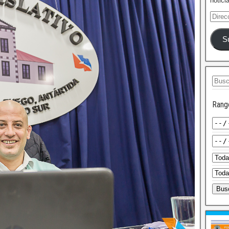
notici
S
Rang