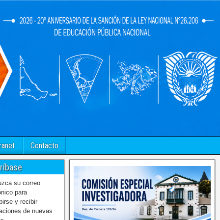
ranet
Contacto
ríbase
uzca su correo
ónico para
birse y recibir
caciones de nuevas