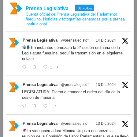
Prensa Legislativa
Follow
Cuenta oficial de Prensa Legislativa del Parlamento
fueguino. Noticias y fotografías generadas por la prensa
institucional.
Prensa Legislativa
@prensalegistdf
·
14 Dic 2024
En instantes comezará la 8ª sesión ordinaria de la
Legislatura fueguina, seguí la transmisión en el siguiente
enlace:
1
X
Prensa Legislativa
@prensalegistdf
·
13 Dic 2024
LEGISLATURA: Dieron a conocer el orden del día de la
sesión de mañana
X
Prensa Legislativa
@prensalegistdf
·
13 Dic 2024
La vicegobernadora Mónica Urquiza encabezó la
reunión de la Comisión de Labor Parlamentaria, que se llevó