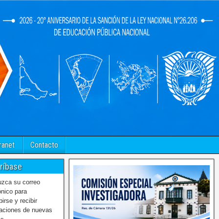
ranet
Contacto
ríbase
uzca su correo
ónico para
birse y recibir
caciones de nuevas