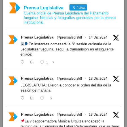
Prensa Legislativa
Follow
Cuenta oficial de Prensa Legislativa del Parlamento
fueguino. Noticias y fotografías generadas por la prensa
institucional.
Prensa Legislativa
@prensalegistdf
·
14 Dic 2024
En instantes comezará la 8ª sesión ordinaria de la
Legislatura fueguina, seguí la transmisión en el siguiente
enlace:
1
X
Prensa Legislativa
@prensalegistdf
·
13 Dic 2024
LEGISLATURA: Dieron a conocer el orden del día de la
sesión de mañana
X
Prensa Legislativa
@prensalegistdf
·
13 Dic 2024
La vicegobernadora Mónica Urquiza encabezó la
reunión de la Comisión de Labor Parlamentaria, que se llevó