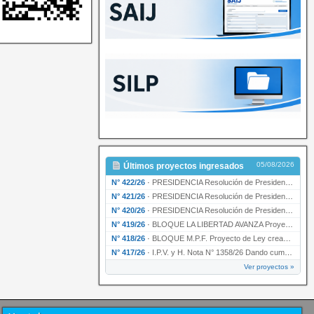
05/08/2026
Últimos proyectos ingresados
N° 422/26
·
PRESIDENCIA Resolución de Presidencia N° 200/26 para su ratificación.
N° 421/26
·
PRESIDENCIA Resolución de Presidencia N° 199/26 para su ratificación.
N° 420/26
·
PRESIDENCIA Resolución de Presidencia N° 198/26 para su ratificación.
N° 419/26
·
BLOQUE LA LIBERTAD AVANZA Proyecto de Ley declarando la esencialidad del servicio educativ…
N° 418/26
·
BLOQUE M.P.F. Proyecto de Ley creando el Ente Único Regulador de servicios públicos de la …
N° 417/26
·
I.P.V. y H. Nota N° 1358/26 Dando cumplimiento al artículo 29 de la Ley provincial N° 1399…
Ver proyectos »