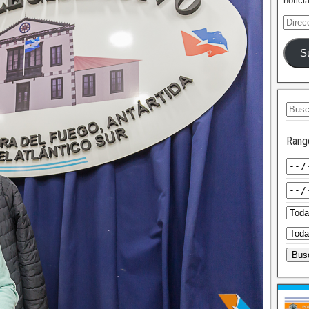
notici
S
Rang