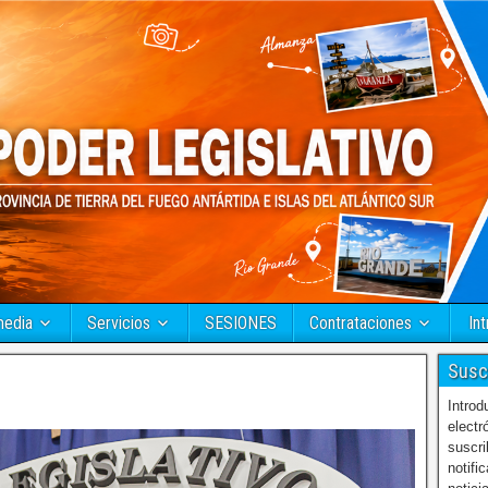
media
Servicios
SESIONES
Contrataciones
Int
Susc
Introd
electr
suscri
notifi