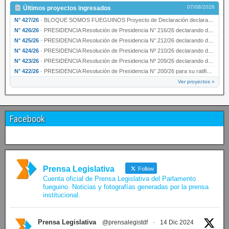
07/08/2026
Últimos proyectos ingresados
N° 427/26
·
BLOQUE SOMOS FUEGUINOS Proyecto de Declaración declarando de interés provincial PRESIDENCI…
N° 426/26
·
PRESIDENCIA Resolución de Presidencia N° 216/26 declarando de interés provincial la labor …
N° 425/26
·
PRESIDENCIA Resolución de Presidencia N° 212/26 declarando de interés provincial el “50° A…
N° 424/26
·
PRESIDENCIA Resolución de Presidencia Nº 210/26 declarando de interés provincial el proyec…
N° 423/26
·
PRESIDENCIA Resolución de Presidencia Nº 209/26 declarando de interés provincial la presen…
N° 422/26
·
PRESIDENCIA Resolución de Presidencia N° 200/26 para su ratificación.
Ver proyectos »
Facebook
Prensa Legislativa
Follow
Cuenta oficial de Prensa Legislativa del Parlamento
fueguino. Noticias y fotografías generadas por la prensa
institucional.
Prensa Legislativa
@prensalegistdf
·
14 Dic 2024