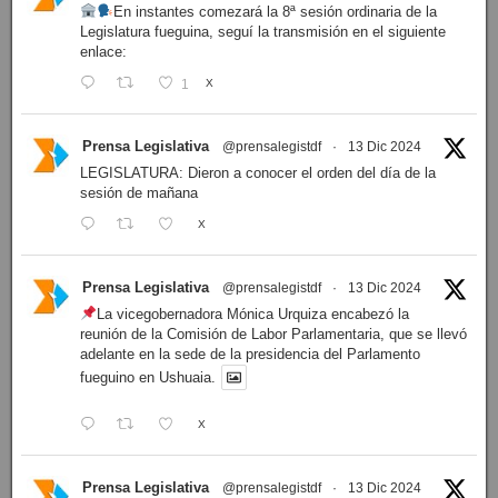
En instantes comezará la 8ª sesión ordinaria de la
Legislatura fueguina, seguí la transmisión en el siguiente
enlace:
1
X
Prensa Legislativa
@prensalegistdf
·
13 Dic 2024
LEGISLATURA: Dieron a conocer el orden del día de la
sesión de mañana
X
Prensa Legislativa
@prensalegistdf
·
13 Dic 2024
La vicegobernadora Mónica Urquiza encabezó la
reunión de la Comisión de Labor Parlamentaria, que se llevó
adelante en la sede de la presidencia del Parlamento
fueguino en Ushuaia.
X
Prensa Legislativa
@prensalegistdf
·
13 Dic 2024