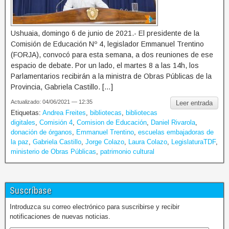
Ushuaia, domingo 6 de junio de 2021.- El presidente de la
Comisión de Educación Nº 4, legislador Emmanuel Trentino
(FORJA), convocó para esta semana, a dos reuniones de ese
espacio de debate. Por un lado, el martes 8 a las 14h, los
Parlamentarios recibirán a la ministra de Obras Públicas de la
Provincia, Gabriela Castillo. […]
Actualizado: 04/06/2021 — 12:35
Leer entrada
Etiquetas:
Andrea Freites
,
bibliotecas
,
bibliotecas
digitales
,
Comisión 4
,
Comision de Educación
,
Daniel Rivarola
,
donación de órganos
,
Emmanuel Trentino
,
escuelas embajadoras de
la paz
,
Gabriela Castillo
,
Jorge Colazo
,
Laura Colazo
,
LegislaturaTDF
,
ministerio de Obras Públicas
,
patrimonio cultural
Suscríbase
Introduzca su correo electrónico para suscribirse y recibir
notificaciones de nuevas noticias.