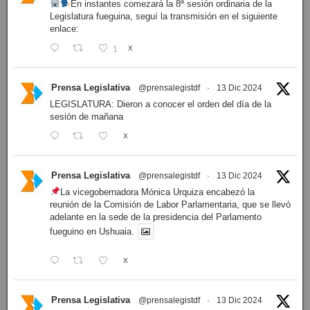
En instantes comezará la 8ª sesión ordinaria de la
Legislatura fueguina, seguí la transmisión en el siguiente
enlace:
1
X
Prensa Legislativa
@prensalegistdf
·
13 Dic 2024
LEGISLATURA: Dieron a conocer el orden del día de la
sesión de mañana
X
Prensa Legislativa
@prensalegistdf
·
13 Dic 2024
La vicegobernadora Mónica Urquiza encabezó la
reunión de la Comisión de Labor Parlamentaria, que se llevó
adelante en la sede de la presidencia del Parlamento
fueguino en Ushuaia.
X
Prensa Legislativa
@prensalegistdf
·
13 Dic 2024