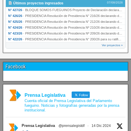
07/08/2026
Últimos proyectos ingresados
N° 427/26
·
BLOQUE SOMOS FUEGUINOS Proyecto de Declaración declarando de interés provincial PRESIDENCI…
N° 426/26
·
PRESIDENCIA Resolución de Presidencia N° 216/26 declarando de interés provincial la labor …
N° 425/26
·
PRESIDENCIA Resolución de Presidencia N° 212/26 declarando de interés provincial el “50° A…
N° 424/26
·
PRESIDENCIA Resolución de Presidencia Nº 210/26 declarando de interés provincial el proyec…
N° 423/26
·
PRESIDENCIA Resolución de Presidencia Nº 209/26 declarando de interés provincial la presen…
N° 422/26
·
PRESIDENCIA Resolución de Presidencia N° 200/26 para su ratificación.
Ver proyectos »
Facebook
Prensa Legislativa
Follow
Cuenta oficial de Prensa Legislativa del Parlamento
fueguino. Noticias y fotografías generadas por la prensa
institucional.
Prensa Legislativa
@prensalegistdf
·
14 Dic 2024