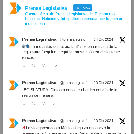
Prensa Legislativa
Follow
Cuenta oficial de Prensa Legislativa del Parlamento
fueguino. Noticias y fotografías generadas por la prensa
institucional.
Prensa Legislativa
@prensalegistdf
·
14 Dic 2024
En instantes comezará la 8ª sesión ordinaria de la
Legislatura fueguina, seguí la transmisión en el siguiente
enlace:
1
X
Prensa Legislativa
@prensalegistdf
·
13 Dic 2024
LEGISLATURA: Dieron a conocer el orden del día de la
sesión de mañana
X
Prensa Legislativa
@prensalegistdf
·
13 Dic 2024
La vicegobernadora Mónica Urquiza encabezó la
reunión de la Comisión de Labor Parlamentaria, que se llevó