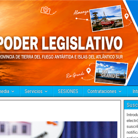
media
Servicios
SESIONES
Contrataciones
Int
Susc
Introd
electr
suscri
notifi