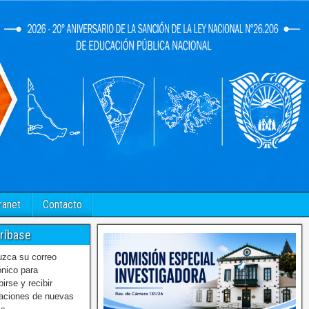
ranet
Contacto
ríbase
uzca su correo
ónico para
birse y recibir
caciones de nuevas