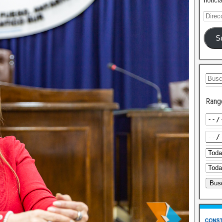
notici
S
Rang