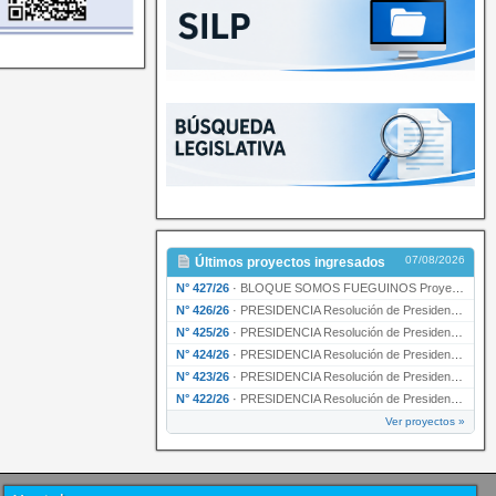
07/08/2026
Últimos proyectos ingresados
N° 427/26
·
BLOQUE SOMOS FUEGUINOS Proyecto de Declaración declarando de interés provincial PRESIDENCI…
N° 426/26
·
PRESIDENCIA Resolución de Presidencia N° 216/26 declarando de interés provincial la labor …
N° 425/26
·
PRESIDENCIA Resolución de Presidencia N° 212/26 declarando de interés provincial el “50° A…
N° 424/26
·
PRESIDENCIA Resolución de Presidencia Nº 210/26 declarando de interés provincial el proyec…
N° 423/26
·
PRESIDENCIA Resolución de Presidencia Nº 209/26 declarando de interés provincial la presen…
N° 422/26
·
PRESIDENCIA Resolución de Presidencia N° 200/26 para su ratificación.
Ver proyectos »