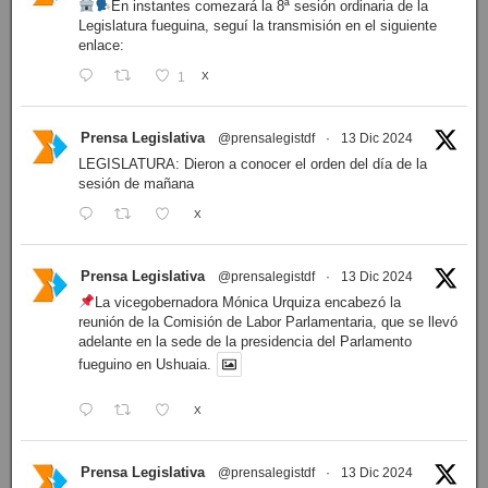
En instantes comezará la 8ª sesión ordinaria de la
Legislatura fueguina, seguí la transmisión en el siguiente
enlace:
1
X
Prensa Legislativa
@prensalegistdf
·
13 Dic 2024
LEGISLATURA: Dieron a conocer el orden del día de la
sesión de mañana
X
Prensa Legislativa
@prensalegistdf
·
13 Dic 2024
La vicegobernadora Mónica Urquiza encabezó la
reunión de la Comisión de Labor Parlamentaria, que se llevó
adelante en la sede de la presidencia del Parlamento
fueguino en Ushuaia.
X
Prensa Legislativa
@prensalegistdf
·
13 Dic 2024