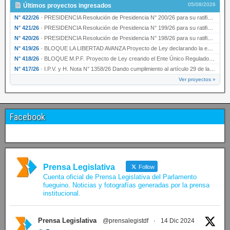
05/08/2026
Últimos proyectos ingresados
N° 422/26
·
PRESIDENCIA Resolución de Presidencia N° 200/26 para su ratificación.
N° 421/26
·
PRESIDENCIA Resolución de Presidencia N° 199/26 para su ratificación.
N° 420/26
·
PRESIDENCIA Resolución de Presidencia N° 198/26 para su ratificación.
N° 419/26
·
BLOQUE LA LIBERTAD AVANZA Proyecto de Ley declarando la esencialidad del servicio educativ…
N° 418/26
·
BLOQUE M.P.F. Proyecto de Ley creando el Ente Único Regulador de servicios públicos de la …
N° 417/26
·
I.P.V. y H. Nota N° 1358/26 Dando cumplimiento al artículo 29 de la Ley provincial N° 1399…
Ver proyectos »
Facebook
Prensa Legislativa
Follow
Cuenta oficial de Prensa Legislativa del Parlamento
fueguino. Noticias y fotografías generadas por la prensa
institucional.
Prensa Legislativa
@prensalegistdf
·
14 Dic 2024