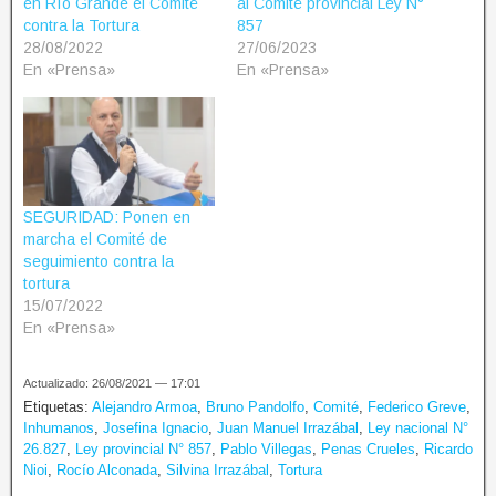
en Río Grande el Comité
al Comité provincial Ley N°
contra la Tortura
857
28/08/2022
27/06/2023
En «Prensa»
En «Prensa»
SEGURIDAD: Ponen en
marcha el Comité de
seguimiento contra la
tortura
15/07/2022
En «Prensa»
Actualizado: 26/08/2021 — 17:01
Etiquetas:
Alejandro Armoa
,
Bruno Pandolfo
,
Comité
,
Federico Greve
,
Inhumanos
,
Josefina Ignacio
,
Juan Manuel Irrazábal
,
Ley nacional N°
26.827
,
Ley provincial N° 857
,
Pablo Villegas
,
Penas Crueles
,
Ricardo
Nioi
,
Rocío Alconada
,
Silvina Irrazábal
,
Tortura