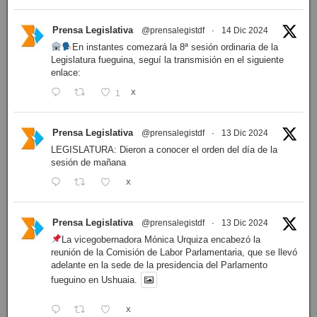
Prensa Legislativa
@prensalegistdf
·
14 Dic 2024
En instantes comezará la 8ª sesión ordinaria de la
Legislatura fueguina, seguí la transmisión en el siguiente
enlace:
1
X
Prensa Legislativa
@prensalegistdf
·
13 Dic 2024
LEGISLATURA: Dieron a conocer el orden del día de la
sesión de mañana
X
Prensa Legislativa
@prensalegistdf
·
13 Dic 2024
La vicegobernadora Mónica Urquiza encabezó la
reunión de la Comisión de Labor Parlamentaria, que se llevó
adelante en la sede de la presidencia del Parlamento
fueguino en Ushuaia.
X