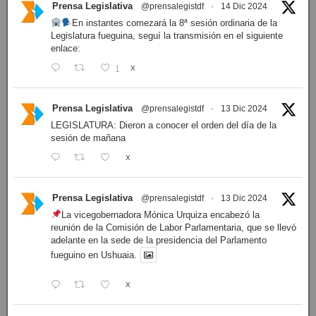
Prensa Legislativa
@prensalegistdf
·
14 Dic 2024
En instantes comezará la 8ª sesión ordinaria de la
Legislatura fueguina, seguí la transmisión en el siguiente
enlace:
1
X
Prensa Legislativa
@prensalegistdf
·
13 Dic 2024
LEGISLATURA: Dieron a conocer el orden del día de la
sesión de mañana
X
Prensa Legislativa
@prensalegistdf
·
13 Dic 2024
La vicegobernadora Mónica Urquiza encabezó la
reunión de la Comisión de Labor Parlamentaria, que se llevó
adelante en la sede de la presidencia del Parlamento
fueguino en Ushuaia.
X