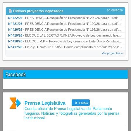
05/08/2026
Últimos proyectos ingresados
N° 422/26
·
PRESIDENCIA Resolución de Presidencia N° 200/26 para su ratificación.
N° 421/26
·
PRESIDENCIA Resolución de Presidencia N° 199/26 para su ratificación.
N° 420/26
·
PRESIDENCIA Resolución de Presidencia N° 198/26 para su ratificación.
N° 419/26
·
BLOQUE LA LIBERTAD AVANZA Proyecto de Ley declarando la esencialidad del servicio educativ…
N° 418/26
·
BLOQUE M.P.F. Proyecto de Ley creando el Ente Único Regulador de servicios públicos de la …
N° 417/26
·
I.P.V. y H. Nota N° 1358/26 Dando cumplimiento al artículo 29 de la Ley provincial N° 1399…
Ver proyectos »
Facebook
Prensa Legislativa
Follow
Cuenta oficial de Prensa Legislativa del Parlamento
fueguino. Noticias y fotografías generadas por la prensa
institucional.