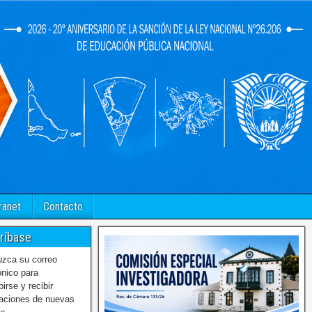
ranet
Contacto
ríbase
uzca su correo
ónico para
birse y recibir
caciones de nuevas