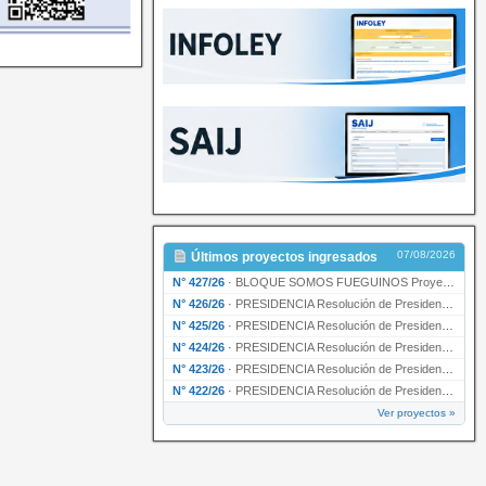
07/08/2026
Últimos proyectos ingresados
N° 427/26
·
BLOQUE SOMOS FUEGUINOS Proyecto de Declaración declarando de interés provincial PRESIDENCI…
N° 426/26
·
PRESIDENCIA Resolución de Presidencia N° 216/26 declarando de interés provincial la labor …
N° 425/26
·
PRESIDENCIA Resolución de Presidencia N° 212/26 declarando de interés provincial el “50° A…
N° 424/26
·
PRESIDENCIA Resolución de Presidencia Nº 210/26 declarando de interés provincial el proyec…
N° 423/26
·
PRESIDENCIA Resolución de Presidencia Nº 209/26 declarando de interés provincial la presen…
N° 422/26
·
PRESIDENCIA Resolución de Presidencia N° 200/26 para su ratificación.
Ver proyectos »