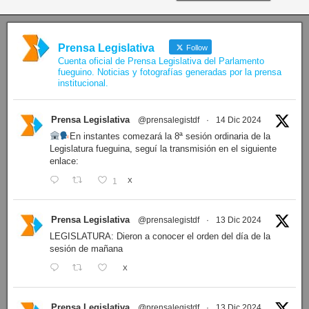
Prensa Legislativa
Follow
Cuenta oficial de Prensa Legislativa del Parlamento
fueguino. Noticias y fotografías generadas por la prensa
institucional.
Prensa Legislativa
@prensalegistdf
·
14 Dic 2024
En instantes comezará la 8ª sesión ordinaria de la
Legislatura fueguina, seguí la transmisión en el siguiente
enlace:
1
X
Prensa Legislativa
@prensalegistdf
·
13 Dic 2024
LEGISLATURA: Dieron a conocer el orden del día de la
sesión de mañana
X
Prensa Legislativa
@prensalegistdf
·
13 Dic 2024