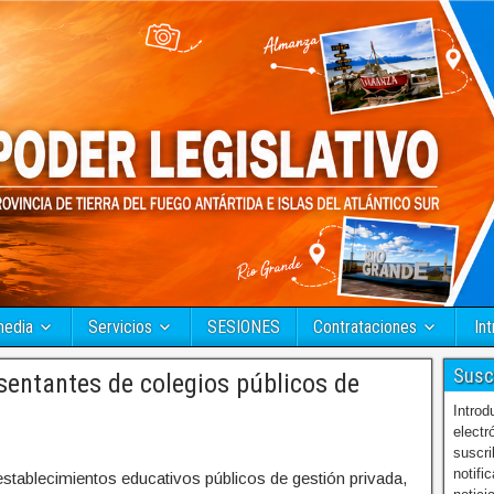
media
Servicios
SESIONES
Contrataciones
Int
Susc
sentantes de colegios públicos de
Introd
electr
suscri
notifi
stablecimientos educativos públicos de gestión privada,