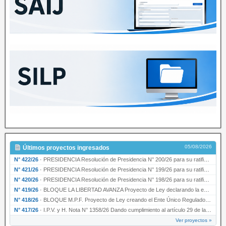
05/08/2026
Últimos proyectos ingresados
N° 422/26
·
PRESIDENCIA Resolución de Presidencia N° 200/26 para su ratificación.
N° 421/26
·
PRESIDENCIA Resolución de Presidencia N° 199/26 para su ratificación.
N° 420/26
·
PRESIDENCIA Resolución de Presidencia N° 198/26 para su ratificación.
N° 419/26
·
BLOQUE LA LIBERTAD AVANZA Proyecto de Ley declarando la esencialidad del servicio educativ…
N° 418/26
·
BLOQUE M.P.F. Proyecto de Ley creando el Ente Único Regulador de servicios públicos de la …
N° 417/26
·
I.P.V. y H. Nota N° 1358/26 Dando cumplimiento al artículo 29 de la Ley provincial N° 1399…
Ver proyectos »