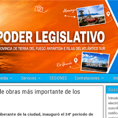
media
Servicios
SESIONES
Contrataciones
Int
Susc
de obras más importante de los
Introd
electr
suscri
notifi
iberante de la ciudad, inauguró el 34° período de