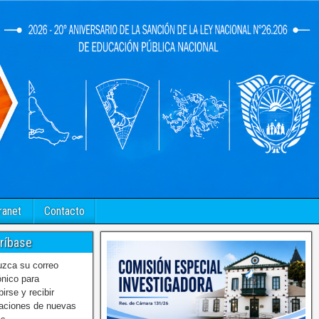
ranet
Contacto
ríbase
uzca su correo
ónico para
birse y recibir
caciones de nuevas