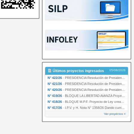
05/08/2026
Últimos proyectos ingresados
N° 422/26
·
PRESIDENCIA Resolución de Presidencia N° 200/26 para su ratificación.
N° 421/26
·
PRESIDENCIA Resolución de Presidencia N° 199/26 para su ratificación.
N° 420/26
·
PRESIDENCIA Resolución de Presidencia N° 198/26 para su ratificación.
N° 419/26
·
BLOQUE LA LIBERTAD AVANZA Proyecto de Ley declarando la esencialidad del servicio educativ…
N° 418/26
·
BLOQUE M.P.F. Proyecto de Ley creando el Ente Único Regulador de servicios públicos de la …
N° 417/26
·
I.P.V. y H. Nota N° 1358/26 Dando cumplimiento al artículo 29 de la Ley provincial N° 1399…
Ver proyectos »