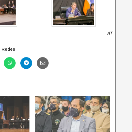
AT
n Redes