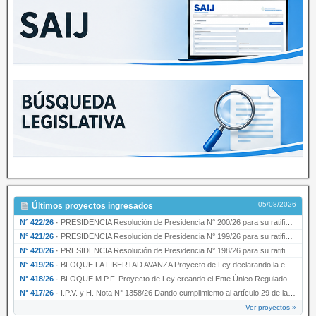
05/08/2026
Últimos proyectos ingresados
N° 422/26
·
PRESIDENCIA Resolución de Presidencia N° 200/26 para su ratificación.
N° 421/26
·
PRESIDENCIA Resolución de Presidencia N° 199/26 para su ratificación.
N° 420/26
·
PRESIDENCIA Resolución de Presidencia N° 198/26 para su ratificación.
N° 419/26
·
BLOQUE LA LIBERTAD AVANZA Proyecto de Ley declarando la esencialidad del servicio educativ…
N° 418/26
·
BLOQUE M.P.F. Proyecto de Ley creando el Ente Único Regulador de servicios públicos de la …
N° 417/26
·
I.P.V. y H. Nota N° 1358/26 Dando cumplimiento al artículo 29 de la Ley provincial N° 1399…
Ver proyectos »