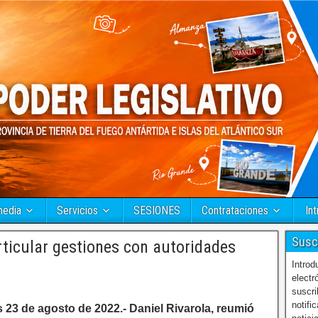
media
Servicios
SESIONES
Contrataciones
Int
Susc
cular gestiones con autoridades
Introd
electr
suscri
notifi
 23 de agosto de 2022.- Daniel Rivarola, reumió