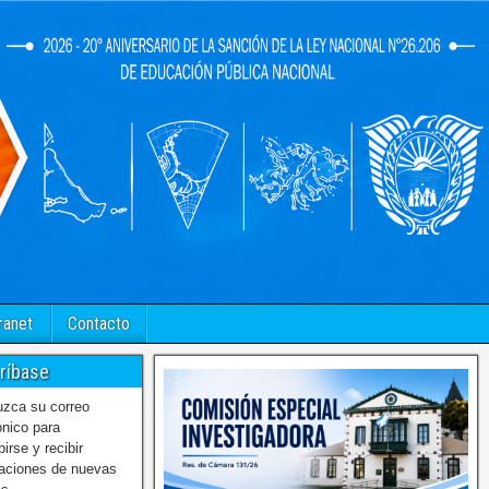
ranet
Contacto
ríbase
uzca su correo
ónico para
birse y recibir
caciones de nuevas