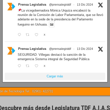
Prensa Legislativa
@prensalegistdf
·
13 Dic 2024
La vicegobernadora Mónica Urquiza encabezó la
reunión de la Comisión de Labor Parlamentaria, que se llevó
adelante en la sede de la presidencia del Parlamento
fueguino en Ushuaia.
X
Prensa Legislativa
@prensalegistdf
·
13 Dic 2024
SEGURIDAD: Villegas destacó la sanción de la
emergencia Sistema integral de Seguridad Pública
X
Cargar más
 de Tecnología Tel.: 02901- 422731
Descubre más desde Legislatura TDF A.I.A.S