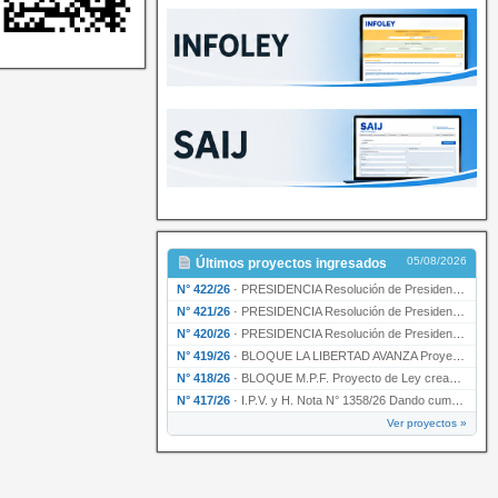
05/08/2026
Últimos proyectos ingresados
N° 422/26
·
PRESIDENCIA Resolución de Presidencia N° 200/26 para su ratificación.
N° 421/26
·
PRESIDENCIA Resolución de Presidencia N° 199/26 para su ratificación.
N° 420/26
·
PRESIDENCIA Resolución de Presidencia N° 198/26 para su ratificación.
N° 419/26
·
BLOQUE LA LIBERTAD AVANZA Proyecto de Ley declarando la esencialidad del servicio educativ…
N° 418/26
·
BLOQUE M.P.F. Proyecto de Ley creando el Ente Único Regulador de servicios públicos de la …
N° 417/26
·
I.P.V. y H. Nota N° 1358/26 Dando cumplimiento al artículo 29 de la Ley provincial N° 1399…
Ver proyectos »