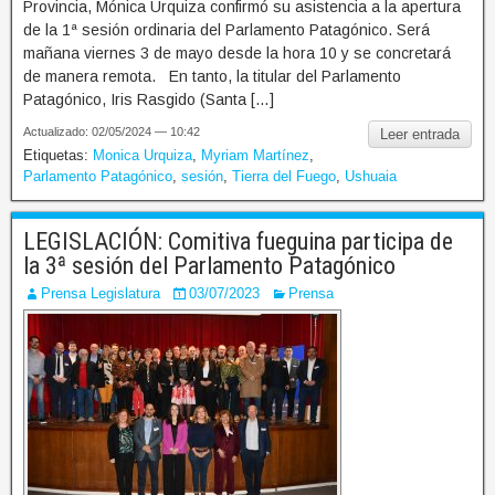
Provincia, Mónica Urquiza confirmó su asistencia a la apertura
de la 1ª sesión ordinaria del Parlamento Patagónico. Será
mañana viernes 3 de mayo desde la hora 10 y se concretará
de manera remota. En tanto, la titular del Parlamento
Patagónico, Iris Rasgido (Santa […]
Actualizado: 02/05/2024 — 10:42
Leer entrada
Etiquetas:
Monica Urquiza
,
Myriam Martínez
,
Parlamento Patagónico
,
sesión
,
Tierra del Fuego
,
Ushuaia
LEGISLACIÓN: Comitiva fueguina participa de
la 3ª sesión del Parlamento Patagónico
Prensa Legislatura
03/07/2023
Prensa