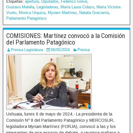
Etiquetas:
apertura
,
Diputados
,
Federico Greve
,
Gustavo Melella
,
Legisladoras
,
María Laura Colazo
,
María Victoria
Vuoto
,
Monica Urquiza
,
Myriam Martínez
,
Natalia Gracianía
,
Parlamento Patagónico
COMISIONES: Martínez convocó a la Comisión
del Parlamento Patagónico
Prensa Legislatura
06/05/2024
Prensa
Ushuaia, lunes 6 de mayo de 2024.- La presidenta de la
Comisión Nº 8 del Parlamento Patagónico y MERCOSUR,
legisladora Myriam Martínez (FORJA), convocó a las y los
integrantes de ese espacio de debate, a reunirse mañana a