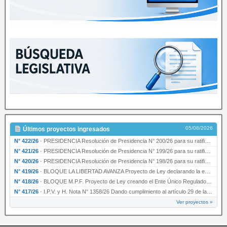
05/08/2026
Últimos proyectos ingresados
N° 422/26
·
PRESIDENCIA Resolución de Presidencia N° 200/26 para su ratificación.
N° 421/26
·
PRESIDENCIA Resolución de Presidencia N° 199/26 para su ratificación.
N° 420/26
·
PRESIDENCIA Resolución de Presidencia N° 198/26 para su ratificación.
N° 419/26
·
BLOQUE LA LIBERTAD AVANZA Proyecto de Ley declarando la esencialidad del servicio educativ…
N° 418/26
·
BLOQUE M.P.F. Proyecto de Ley creando el Ente Único Regulador de servicios públicos de la …
N° 417/26
·
I.P.V. y H. Nota N° 1358/26 Dando cumplimiento al artículo 29 de la Ley provincial N° 1399…
Ver proyectos »