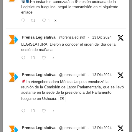
En instantes comezará la 8ª sesión ordinaria de la
Legislatura fueguina, seguí la transmisión en el siguiente
enlace:
1
X
Prensa Legislativa
@prensalegistdf
·
13 Dic 2024
LEGISLATURA: Dieron a conocer el orden del día de la
sesión de mañana
X
Prensa Legislativa
@prensalegistdf
·
13 Dic 2024
La vicegobernadora Mónica Urquiza encabezó la
reunión de la Comisión de Labor Parlamentaria, que se llevó
adelante en la sede de la presidencia del Parlamento
fueguino en Ushuaia.
X
Prensa Legislativa
@prensalegistdf
·
13 Dic 2024