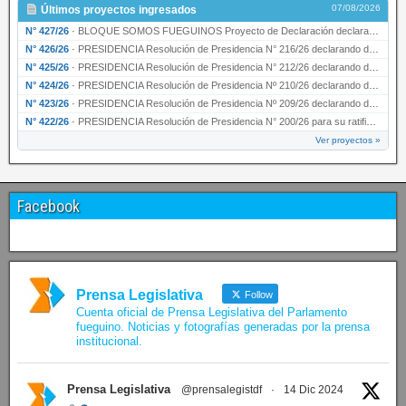
07/08/2026
Últimos proyectos ingresados
N° 427/26
·
BLOQUE SOMOS FUEGUINOS Proyecto de Declaración declarando de interés provincial PRESIDENCI…
N° 426/26
·
PRESIDENCIA Resolución de Presidencia N° 216/26 declarando de interés provincial la labor …
N° 425/26
·
PRESIDENCIA Resolución de Presidencia N° 212/26 declarando de interés provincial el “50° A…
N° 424/26
·
PRESIDENCIA Resolución de Presidencia Nº 210/26 declarando de interés provincial el proyec…
N° 423/26
·
PRESIDENCIA Resolución de Presidencia Nº 209/26 declarando de interés provincial la presen…
N° 422/26
·
PRESIDENCIA Resolución de Presidencia N° 200/26 para su ratificación.
Ver proyectos »
Facebook
Prensa Legislativa
Follow
Cuenta oficial de Prensa Legislativa del Parlamento
fueguino. Noticias y fotografías generadas por la prensa
institucional.
Prensa Legislativa
@prensalegistdf
·
14 Dic 2024