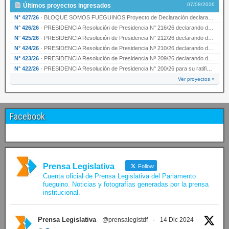
07/08/2026
Últimos proyectos ingresados
N° 427/26
·
BLOQUE SOMOS FUEGUINOS Proyecto de Declaración declarando de interés provincial PRESIDENCI…
N° 426/26
·
PRESIDENCIA Resolución de Presidencia N° 216/26 declarando de interés provincial la labor …
N° 425/26
·
PRESIDENCIA Resolución de Presidencia N° 212/26 declarando de interés provincial el “50° A…
N° 424/26
·
PRESIDENCIA Resolución de Presidencia Nº 210/26 declarando de interés provincial el proyec…
N° 423/26
·
PRESIDENCIA Resolución de Presidencia Nº 209/26 declarando de interés provincial la presen…
N° 422/26
·
PRESIDENCIA Resolución de Presidencia N° 200/26 para su ratificación.
Ver proyectos »
Facebook
Prensa Legislativa
Follow
Cuenta oficial de Prensa Legislativa del Parlamento
fueguino. Noticias y fotografías generadas por la prensa
institucional.
Prensa Legislativa
@prensalegistdf
·
14 Dic 2024