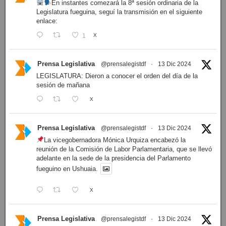
En instantes comezará la 8ª sesión ordinaria de la
Legislatura fueguina, seguí la transmisión en el siguiente
enlace:
1
X
Prensa Legislativa
@prensalegistdf
·
13 Dic 2024
LEGISLATURA: Dieron a conocer el orden del día de la
sesión de mañana
X
Prensa Legislativa
@prensalegistdf
·
13 Dic 2024
La vicegobernadora Mónica Urquiza encabezó la
reunión de la Comisión de Labor Parlamentaria, que se llevó
adelante en la sede de la presidencia del Parlamento
fueguino en Ushuaia.
X
Prensa Legislativa
@prensalegistdf
·
13 Dic 2024