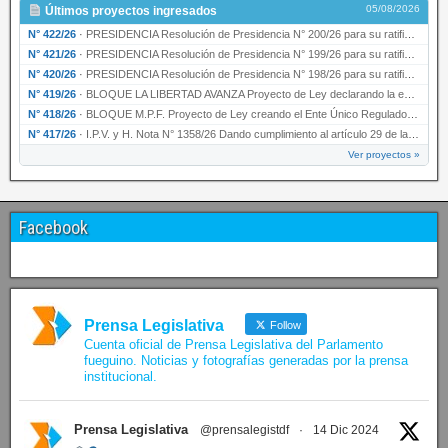
05/08/2026
Últimos proyectos ingresados
N° 422/26
·
PRESIDENCIA Resolución de Presidencia N° 200/26 para su ratificación.
N° 421/26
·
PRESIDENCIA Resolución de Presidencia N° 199/26 para su ratificación.
N° 420/26
·
PRESIDENCIA Resolución de Presidencia N° 198/26 para su ratificación.
N° 419/26
·
BLOQUE LA LIBERTAD AVANZA Proyecto de Ley declarando la esencialidad del servicio educativ…
N° 418/26
·
BLOQUE M.P.F. Proyecto de Ley creando el Ente Único Regulador de servicios públicos de la …
N° 417/26
·
I.P.V. y H. Nota N° 1358/26 Dando cumplimiento al artículo 29 de la Ley provincial N° 1399…
Ver proyectos »
Facebook
Prensa Legislativa
Follow
Cuenta oficial de Prensa Legislativa del Parlamento
fueguino. Noticias y fotografías generadas por la prensa
institucional.
Prensa Legislativa
@prensalegistdf
·
14 Dic 2024