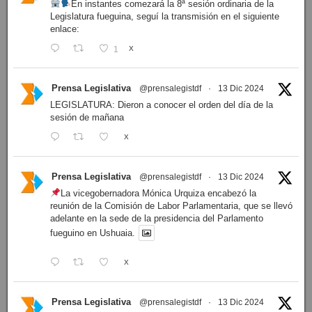
En instantes comezará la 8ª sesión ordinaria de la
Legislatura fueguina, seguí la transmisión en el siguiente
enlace:
1
X
Prensa Legislativa
@prensalegistdf
·
13 Dic 2024
LEGISLATURA: Dieron a conocer el orden del día de la
sesión de mañana
X
Prensa Legislativa
@prensalegistdf
·
13 Dic 2024
La vicegobernadora Mónica Urquiza encabezó la
reunión de la Comisión de Labor Parlamentaria, que se llevó
adelante en la sede de la presidencia del Parlamento
fueguino en Ushuaia.
X
Prensa Legislativa
@prensalegistdf
·
13 Dic 2024