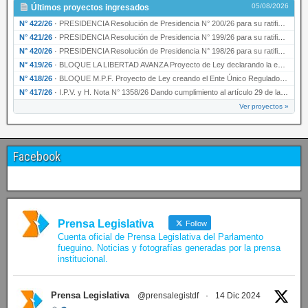
05/08/2026
Últimos proyectos ingresados
N° 422/26
·
PRESIDENCIA Resolución de Presidencia N° 200/26 para su ratificación.
N° 421/26
·
PRESIDENCIA Resolución de Presidencia N° 199/26 para su ratificación.
N° 420/26
·
PRESIDENCIA Resolución de Presidencia N° 198/26 para su ratificación.
N° 419/26
·
BLOQUE LA LIBERTAD AVANZA Proyecto de Ley declarando la esencialidad del servicio educativ…
N° 418/26
·
BLOQUE M.P.F. Proyecto de Ley creando el Ente Único Regulador de servicios públicos de la …
N° 417/26
·
I.P.V. y H. Nota N° 1358/26 Dando cumplimiento al artículo 29 de la Ley provincial N° 1399…
Ver proyectos »
Facebook
Prensa Legislativa
Follow
Cuenta oficial de Prensa Legislativa del Parlamento
fueguino. Noticias y fotografías generadas por la prensa
institucional.
Prensa Legislativa
@prensalegistdf
·
14 Dic 2024