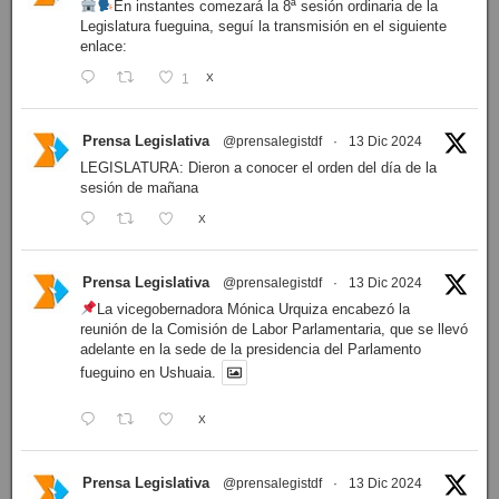
En instantes comezará la 8ª sesión ordinaria de la
Legislatura fueguina, seguí la transmisión en el siguiente
enlace:
1
X
Prensa Legislativa
@prensalegistdf
·
13 Dic 2024
LEGISLATURA: Dieron a conocer el orden del día de la
sesión de mañana
X
Prensa Legislativa
@prensalegistdf
·
13 Dic 2024
La vicegobernadora Mónica Urquiza encabezó la
reunión de la Comisión de Labor Parlamentaria, que se llevó
adelante en la sede de la presidencia del Parlamento
fueguino en Ushuaia.
X
Prensa Legislativa
@prensalegistdf
·
13 Dic 2024