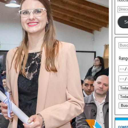
notici
S
Rang