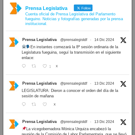
Prensa Legislativa
Follow
Cuenta oficial de Prensa Legislativa del Parlamento
fueguino. Noticias y fotografías generadas por la prensa
institucional.
Prensa Legislativa
@prensalegistdf
·
14 Dic 2024
En instantes comezará la 8ª sesión ordinaria de la
Legislatura fueguina, seguí la transmisión en el siguiente
enlace:
1
X
Prensa Legislativa
@prensalegistdf
·
13 Dic 2024
LEGISLATURA: Dieron a conocer el orden del día de la
sesión de mañana
X
Prensa Legislativa
@prensalegistdf
·
13 Dic 2024
La vicegobernadora Mónica Urquiza encabezó la
reunión de la Comisión de Labor Parlamentaria, que se llevó