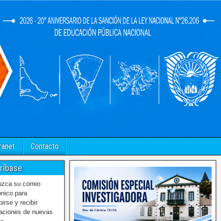
ranet
Contacto
ríbase
uzca su correo
ónico para
birse y recibir
caciones de nuevas