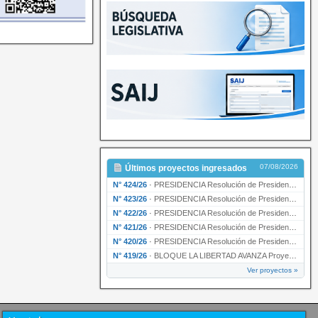
07/08/2026
Últimos proyectos ingresados
N° 424/26
·
PRESIDENCIA Resolución de Presidencia Nº 210/26 declarando de interés provincial el proyec…
N° 423/26
·
PRESIDENCIA Resolución de Presidencia Nº 209/26 declarando de interés provincial la presen…
N° 422/26
·
PRESIDENCIA Resolución de Presidencia N° 200/26 para su ratificación.
N° 421/26
·
PRESIDENCIA Resolución de Presidencia N° 199/26 para su ratificación.
N° 420/26
·
PRESIDENCIA Resolución de Presidencia N° 198/26 para su ratificación.
N° 419/26
·
BLOQUE LA LIBERTAD AVANZA Proyecto de Ley declarando la esencialidad del servicio educativ…
Ver proyectos »