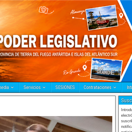
media
Servicios
SESIONES
Contrataciones
Int
Susc
Introd
electr
suscri
notifi